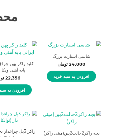
محص
شاسی استارت بزرگ
کلید راکر پهن چراغ 
24,000
تومان
پایه آهنی ویکا
افزودن به سبد خرید
22,356
تو
افزودن به سبد
راکر 3پل چراغدار
بچه راکر2حالت2پین(مینی راکر)