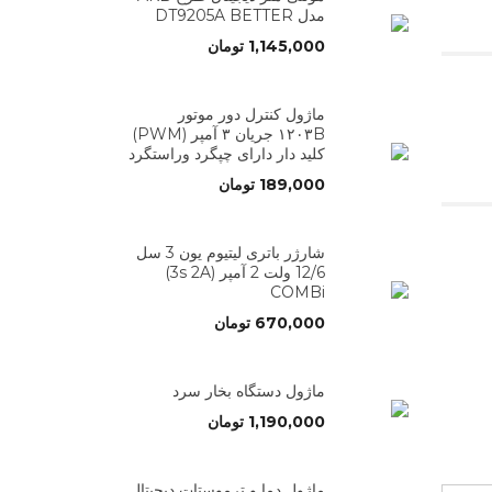
مدل DT9205A BETTER
1,145,000
تومان
ماژول کنترل دور موتور
۱۲۰۳B جریان ۳ آمپر (PWM)
کلید دار دارای چپگرد وراستگرد
189,000
تومان
شارژر باتری لیتیوم یون 3 سل
12/6 ولت 2 آمپر (3s 2A)
COMBi
670,000
تومان
ماژول دستگاه بخار سرد
1,190,000
تومان
ماژول دما و ترموستات دیجیتال