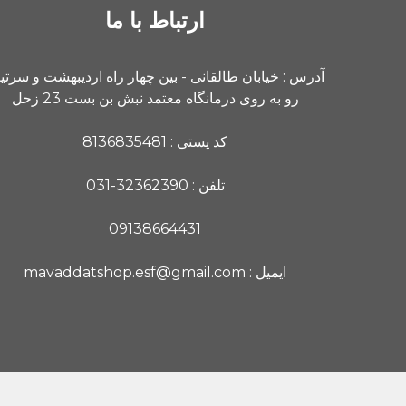
ارتباط با ما
آدرس : خیابان طالقانی - بین چهار راه اردیبهشت و سرت
رو به روی درمانگاه معتمد نبش بن بست 23 زحل
کد پستی : 8136835481
تلفن : 32362390-031
09138664431
ایمیل : mavaddatshop.esf@gmail.com