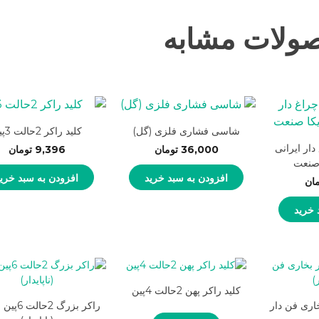
ولات مشابه
شاسی فشاری فلزی (گل)
کلید راکر 2حالت 3پین
دار ایرانی
36,000
تومان
9,396
تومان
 صنعت
افزودن به سبد خرید
افزودن به سبد خری
مان
 خرید
کلید راکر پهن 2حالت 4پین
 بخاری فن دار
راکر بزرگ 2