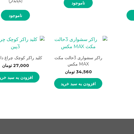
(ناپایدار)
ناموجود
ناموجود
راکر سشواری 3حالت مکث
کلید راکر کوچک چراغ دار 3پی
MAX مکس
27,000
تومان
34,560
تومان
افزودن به سبد خری
افزودن به سبد خرید