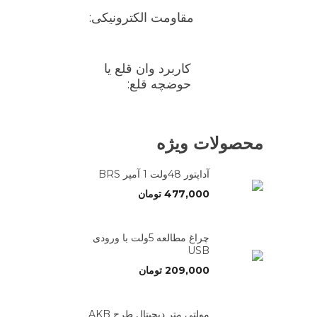
مقاومت الکترونیکی:
کاربرد وان قلع یا
حوضچه قلع:
محصولات ویژه
آداپتور 48ولت 1 آمپر BRS
477,000
تومان
چراغ مطالعه 5ولت با ورودی
USB
209,000
تومان
مولتی متر دیجیتال طرح AKB