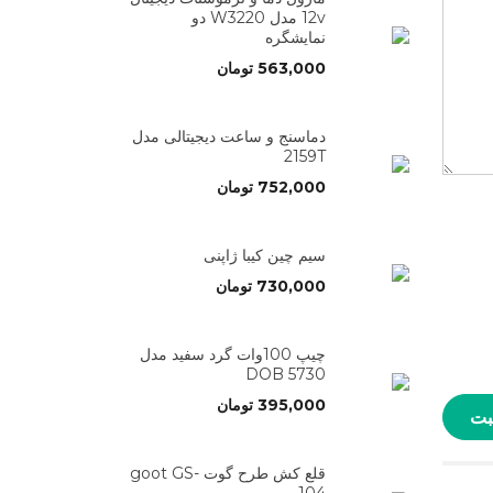
12v مدل W3220 دو
نمایشگره
563,000
تومان
دماسنج و ساعت دیجیتالی مدل
2159T
752,000
تومان
سیم چین کیبا ژاپنی
730,000
تومان
چیپ 100وات گرد سفید مدل
5730 DOB
395,000
تومان
قلع کش طرح گوت goot GS-