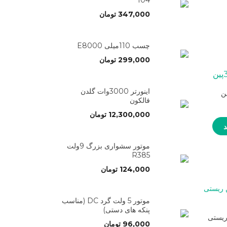
104
347,000
تومان
چسب 110میلی E8000
299,000
تومان
اینورتر 3000وات گلدن
فالکون
12,300,000
تومان
د
موتور سشواری بزرگ 9ولت
R385
124,000
تومان
موتور 5 ولت گرد DC (مناسب
پنکه های دستی)
حالت 6پین ریستی
96,000
تومان