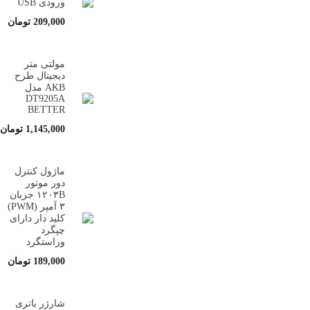
ورودی USB
209,000
تومان
مولتی متر
دیجیتال طرح
AKB مدل
DT9205A
BETTER
1,145,000
تومان
ماژول کنترل
دور موتور
۱۲۰۳B جریان
۳ آمپر (PWM)
کلید دار دارای
چپگرد
وراستگرد
189,000
تومان
شارژر باتری