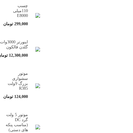
چسب
110میلی
E8000
299,000
تومان
اینورتر 3000وات
گلدن فالکون
12,300,000
توما
موتور
سشواری
بزرگ 9ولت
R385
124,000
تومان
موتور 5 ولت
گرد DC
(مناسب پنکه
های دستی)