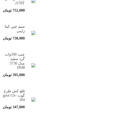
2159T
752,000
تومان
سیم چین کیبا
ژاپنی
730,000
تومان
چیپ 100وات
گرد سفید
مدل 5730
DOB
395,000
تومان
قلع کش طرح
گوت goot GS-
104
347,000
تومان