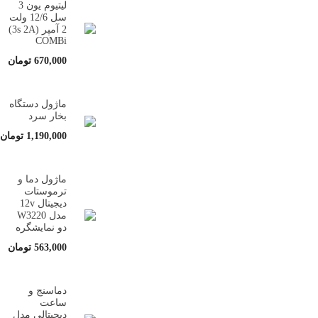
لیتیوم یون 3
سل 12/6 ولت
2 آمپر (3s 2A)
COMBi
670,000
تومان
ماژول دستگاه
بخار سرد
1,190,000
تومان
ماژول دما و
ترموستات
دیجیتال 12v
مدل W3220
دو نمایشگره
563,000
تومان
دماسنج و
ساعت
دیجیتالی مدل