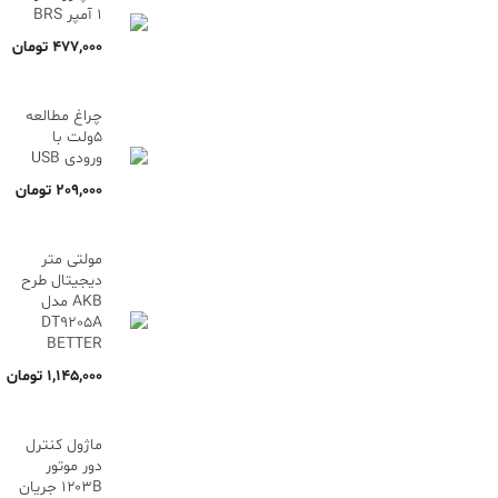
1 آمپر BRS
477,000
تومان
چراغ مطالعه
5ولت با
ورودی USB
209,000
تومان
مولتی متر
دیجیتال طرح
AKB مدل
DT9205A
BETTER
1,145,000
تومان
ماژول کنترل
دور موتور
۱۲۰۳B جریان