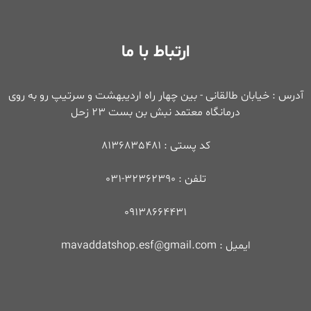
ارتباط با ما
آدرس : خیابان طالقانی - بین چهار راه اردیبهشت و سرتیپ رو به روی
درمانگاه معتمد نبش بن بست 23 زحل
کد پستی : 8136835481
تلفن : 32362390-031
09138664431
ایمیل : mavaddatshop.esf@gmail.com