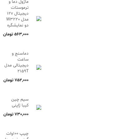
ماژول دما و
ترموستات
دیجیتال 12v
مدل W3220
دو نمایشگره
563,000
تومان
دماسنج و
ساعت
دیجیتالی مدل
2159T
752,000
تومان
سیم چین
کیبا ژاپنی
730,000
تومان
چیپ 100وات