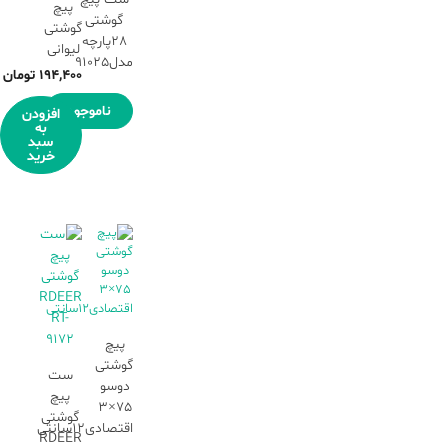
پیچ
گوشتی
گوشتی
28پارچه
لیوانی
مدل91025
194,400
تومان
ناموجود
افزودن
به
سبد
خرید
پیچ
گوشتی
ست
دوسو
پیچ
75×3
گوشتی
اقتصادی12سانتی
RDEER