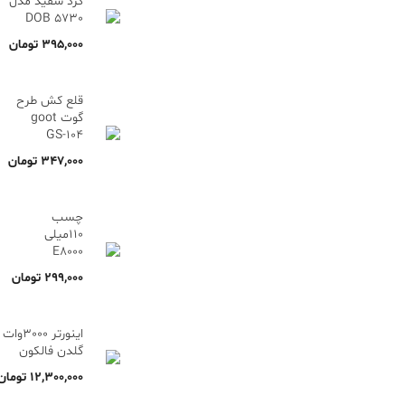
گرد سفید مدل
5730 DOB
395,000
تومان
قلع کش طرح
گوت goot
GS-104
347,000
تومان
چسب
110میلی
E8000
299,000
تومان
اینورتر 3000وات
گلدن فالکون
12,300,000
تومان