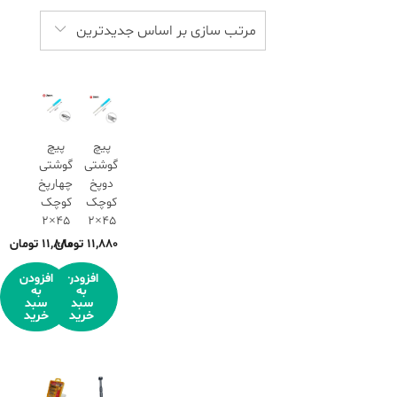
by
latest
مرتب سازی بر اساس جدیدترین
پیچ
پیچ
گوشتی
گوشتی
دوپخ
چهارپخ
کوچک
کوچک
45×2
45×2
11,880
تومان
11,880
تومان
افزودن
افزودن
به
به
سبد
سبد
خرید
خرید