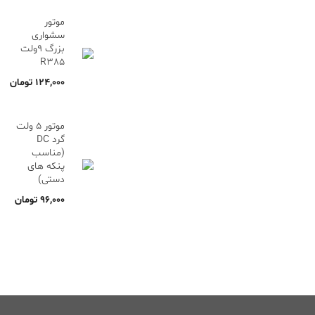
موتور
سشواری
بزرگ 9ولت
R385
124,000
تومان
موتور 5 ولت
گرد DC
(مناسب
پنکه های
دستی)
96,000
تومان