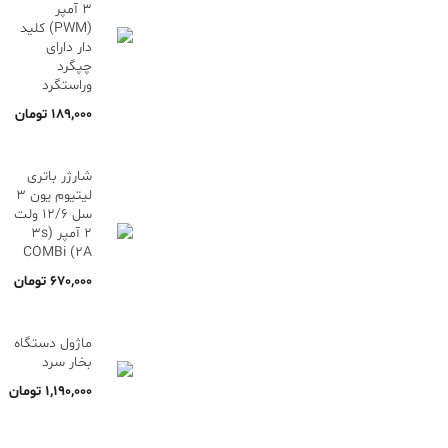
۳ آمپر
(PWM) کلید
دار دارای
چپگرد
وراستگرد
189,000
تومان
شارژر باتری
لیتیوم یون 3
سل 12/6 ولت
2 آمپر (3s
2A) COMBi
670,000
تومان
ماژول دستگاه
بخار سرد
1,190,000
تومان