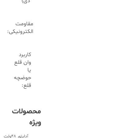
دی)
مقاومت
الکترونیکی:
کاربرد
وان قلع
یا
حوضچه
قلع:
محصولات
ویژه
آداپتور 48ولت