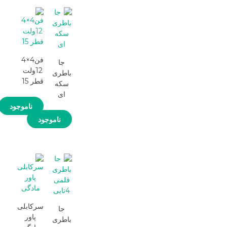
فن4×4
جا
12ولت
باطری
قطر 15
سکه
ای
ناموجود
ناموجود
سرکابلی
جا
پاور
باطری