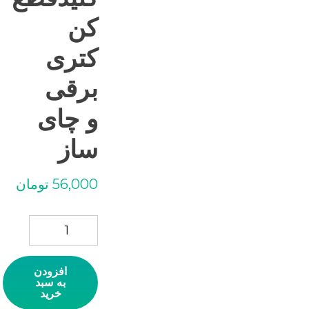
کن
کتری
برقی
و چای
ساز
56,000
تومان
کلیدقطع کن کتری برقی و چ
افزودن
به سبد
خرید