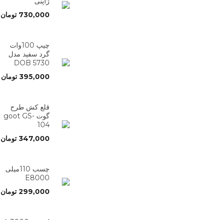
ژاپنی
730,000
تومان
چیپ 100وات
گرد سفید مدل
5730 DOB
395,000
تومان
قلع کش طرح
گوت goot GS-
104
347,000
تومان
چسب 110میلی
E8000
299,000
تومان