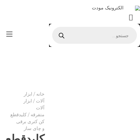
Ski
الکترونیک مودت
t
conten
Products
gle
search
ion
خانه
/
ابزار
آلات
/
ابزار
آلات
متفرقه
/ کلیدقطع
کن کتری برقی
و چای ساز
کلیدقطع