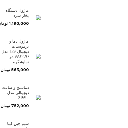
ماژول دستگاه
بخار سرد
1,190,000
تومان
ماژول دما و
ترموستات
دیجیتال 12v مدل
W3220 دو
نمایشگره
563,000
تومان
دماسنج و ساعت
دیجیتالی مدل
2159T
752,000
تومان
سیم چین کیبا