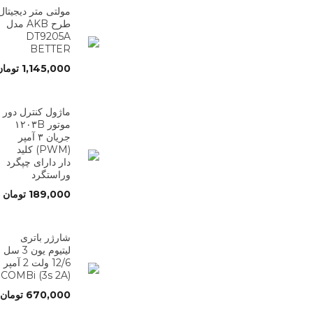
مولتی متر دیجیتال
طرح AKB مدل
DT9205A
BETTER
1,145,000
تومان
ماژول کنترل دور
موتور ۱۲۰۳B
جریان ۳ آمپر
(PWM) کلید
دار دارای چپگرد
وراستگرد
189,000
تومان
شارژر باتری
لیتیوم یون 3 سل
12/6 ولت 2 آمپر
(3s 2A) COMBi
670,000
تومان