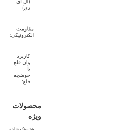
(ال ای
دی)
مقاومت
الکترونیکی:
کاربرد
وان قلع
یا
حوضچه
قلع:
محصولات
ویژه
هیتسینک شاخه