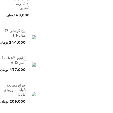
ای 12ولتی
1متری
49,000
تومان
پیچ گوشتی T3
مدل HF
244,000
تومان
آداپتور 48ولت 1
آمپر BRS
477,000
تومان
چراغ مطالعه
5ولت با ورودی
USB
209,000
تومان