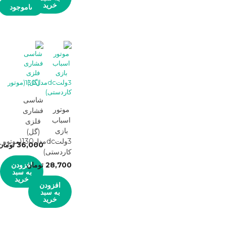
خرید
ناموجود
شاسی
موتور
فشاری
اسباب
فلزی
بازی
(گل)
3ولتdcمدل130(موتور
36,000
تومان
کاردستی)
28,700
تومان
افزودن
به سبد
خرید
افزودن
به سبد
خرید