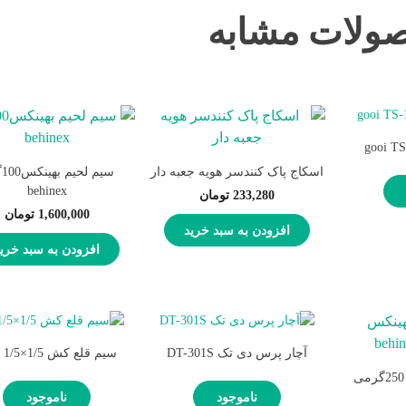
ولات مشابه
اسکاج پاک کنندسر هویه جعبه دار
سی
behinex
233,280
تومان
1,600,000
تومان
افزودن به سبد خرید
افزودن به سبد خری
آچار پرس دی تک DT-301S
سیم قلع کش goot 1/5×1/5
سیم لحیم بهینکس 250گرمی
ناموجود
ناموجود