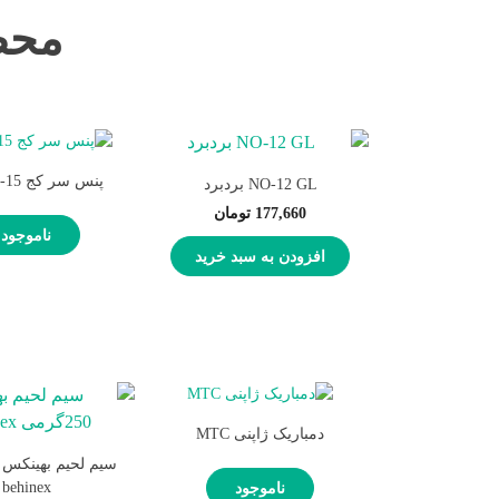
محص
پنس سر کج gooi TS-15
NO-12 GL بردبرد
177,660
تومان
ناموجود
افزودن به سبد خرید
دمباریک ژاپنی MTC
behinex
ناموجود