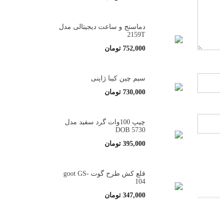
دماسنج و ساعت دیجیتالی مدل
2159T
752,000
تومان
سیم چین کیبا ژاپنی
730,000
تومان
چیپ 100وات گرد سفید مدل
5730 DOB
395,000
تومان
قلع کش طرح گوت goot GS-
104
347,000
تومان