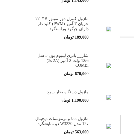
1,145,000
تومان
ماژول کنترل دور موتور ۱۲۰۳B
جریان ۳ آمپر (PWM) کلید دار
دارای چپگرد وراستگرد
189,000
تومان
شارژر باتری لیتیوم یون 3 سل
12/6 ولت 2 آمپر (3s 2A)
COMBi
670,000
تومان
ماژول دستگاه بخار سرد
1,190,000
تومان
ماژول دما و ترموستات دیجیتال
12v مدل W3220 دو نمایشگره
563,000
تومان