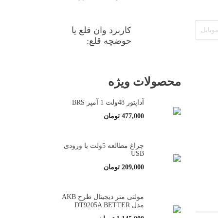
کاربرد وان قلع یا
حوضچه قلع:
محصولات ویژه
آداپتور 48ولت 1 آمپر BRS
477,000
تومان
چراغ مطالعه 5ولت با ورودی
USB
209,000
تومان
مولتی متر دیجیتال طرح AKB
مدل DT9205A BETTER