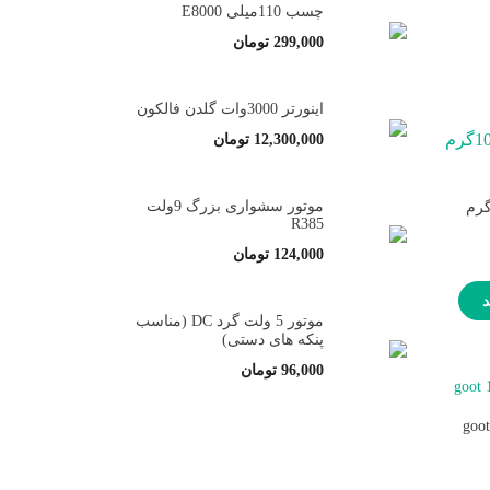
چسب 110میلی E8000
299,000
تومان
اینورتر 3000وات گلدن فالکون
12,300,000
تومان
موتور سشواری بزرگ 9ولت
م لحیم بهینکس100گرم
R385
124,000
تومان
د
موتور 5 ولت گرد DC (مناسب
پنکه های دستی)
96,000
تومان