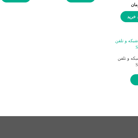
مان
 خرید
که و تلفن