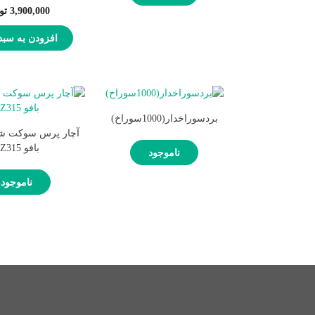
3,900,000
تو
افزودن به سبد
بردسوراخدار(1000سوراخ)
آچار پرس سوکت شب
بافو SZ315
ناموجود
ناموجود