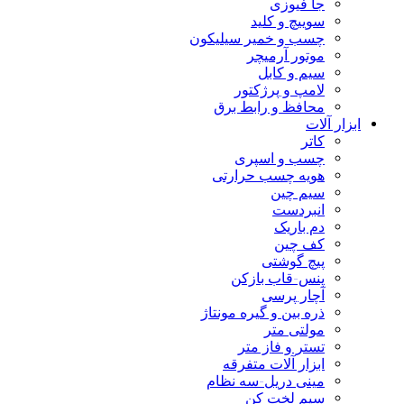
جا فیوزی
سوییچ و کلید
چسب و خمیر سیلیکون
موتور آرمیچر
سیم و کابل
لامپ و پرژکتور
محافظ و رابط برق
ابزار آلات
کاتر
چسب و اسپری
هویه چسب حرارتی
سیم چین
انبردست
دم باریک
کف چین
پیچ گوشتی
پنس-قاب بازکن
آچار پرسی
ذره بین و گیره مونتاژ
مولتی متر
تستر و فاز متر
ابزار آلات متفرقه
مینی دریل-سه نظام
سیم لخت کن