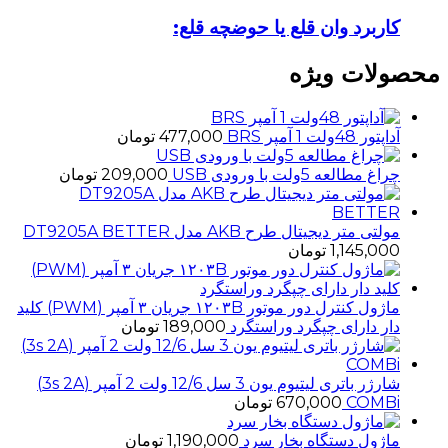
کاربرد وان قلع یا حوضچه قلع:
محصولات ویژه
آداپتور 48ولت 1 آمپر BRS
477,000
تومان
چراغ مطالعه 5ولت با ورودی USB
209,000
تومان
مولتی متر دیجیتال طرح AKB مدل DT9205A BETTER
1,145,000
تومان
ماژول کنترل دور موتور ۱۲۰۳B جریان ۳ آمپر (PWM) کلید
دار دارای چپگرد وراستگرد
189,000
تومان
شارژر باتری لیتیوم یون 3 سل 12/6 ولت 2 آمپر (3s 2A)
COMBi
670,000
تومان
ماژول دستگاه بخار سرد
1,190,000
تومان