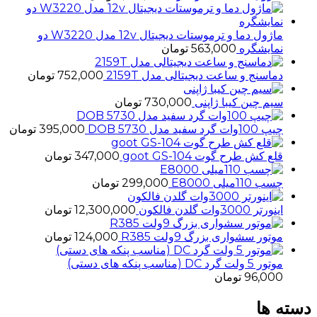
ماژول دما و ترموستات دیجیتال 12v مدل W3220 دو
نمایشگره
563,000
تومان
دماسنج و ساعت دیجیتالی مدل 2159T
752,000
تومان
سیم چین کیبا ژاپنی
730,000
تومان
چیپ 100وات گرد سفید مدل 5730 DOB
395,000
تومان
قلع کش طرح گوت goot GS-104
347,000
تومان
چسب 110میلی E8000
299,000
تومان
اینورتر 3000وات گلدن فالکون
12,300,000
تومان
موتور سشواری بزرگ 9ولت R385
124,000
تومان
موتور 5 ولت گرد DC (مناسب پنکه های دستی)
96,000
تومان
دسته ها