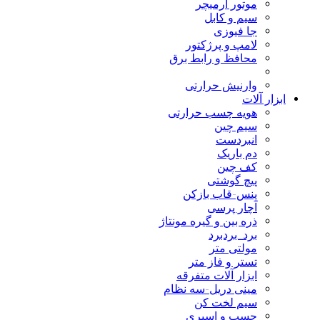
موتور آرمیچر
سیم و کابل
جا فیوزی
لامپ و پرژکتور
محافظ و رابط برق
وارنیش حرارتی
ابزار آلات
هویه چسب حرارتی
سیم چین
انبردست
دم باریک
کف چین
پیچ گوشتی
پنس-قاب بازکن
آچار پرسی
ذره بین و گیره مونتاژ
برد_بردبرد
مولتی متر
تستر و فاز متر
ابزار آلات متفرقه
مینی دریل-سه نظام
سیم لخت کن
چسب و اسپری