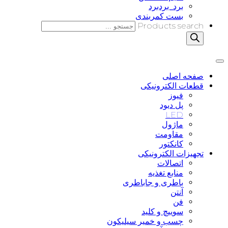
برد_بردبرد
بست کمربندی
Products search
صفحه اصلی
قطعات الکترونیکی
فیوز
پل دیود
LED
ماژول
مقاومت
کانکتور
تجهیزات الکترونیکی
اتصالات
منابع تغذیه
باطری و جاباطری
آنتن
فن
سوییچ و کلید
چسب و خمیر سیلیکون