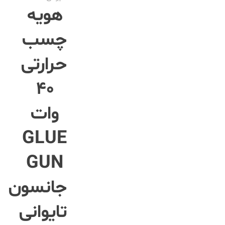
هویه
چسب
حرارتی
40
وات
GLUE
GUN
جانسون
تایوانی