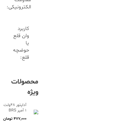
الکترونیکی:
کاربرد
وان قلع
یا
حوضچه
قلع:
محصولات
ویژه
آداپتور 48ولت
1 آمپر BRS
۴۷۷,۰۰۰
تومان