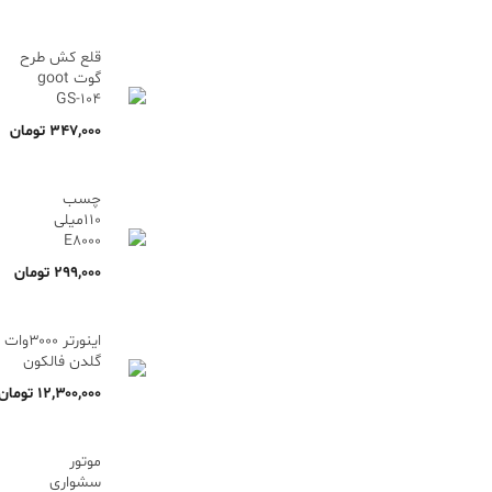
قلع کش طرح
گوت goot
GS-104
۳۴۷,۰۰۰
تومان
چسب
110میلی
E8000
۲۹۹,۰۰۰
تومان
اینورتر ۳۰۰۰وات
گلدن فالکون
۱۲,۳۰۰,۰۰۰
تومان
موتور
سشواری