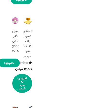
سیم
اسفنج
قلع
نسوز
کش
پاک
goot
کننده
2015
سر
هویه
ناموجود
نمره
۱۶,۲۰۰
تومان
۱.۰۰
از
افزودن
به
۵
سبد
خرید