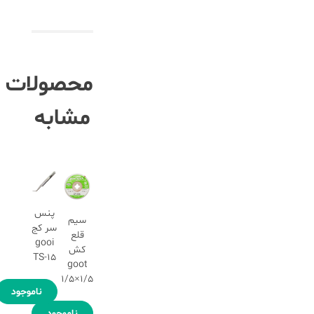
محصولات
مشابه
پنس
سیم
سر کج
قلع
gooi
کش
TS-15
goot
1/5×1/5
ناموجود
ناموجود