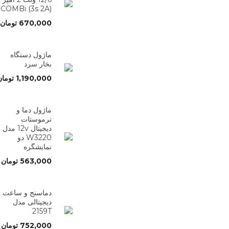
(3s 2A) COMBi
670,000
تومان
ماژول دستگاه
بخار سرد
1,190,000
تومان
ماژول دما و
ترموستات
دیجیتال 12v مدل
W3220 دو
نمایشگره
563,000
تومان
دماسنج و ساعت
دیجیتالی مدل
2159T
752,000
تومان