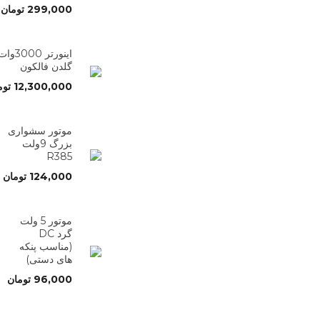
299,000
تومان
اینورتر 3000وا
گلدن فالکون
12,300,000
توم
موتور سشواری
بزرگ 9ولت
R385
124,000
تومان
موتور 5 ولت
گرد DC
(مناسب پنکه
های دستی)
96,000
تومان