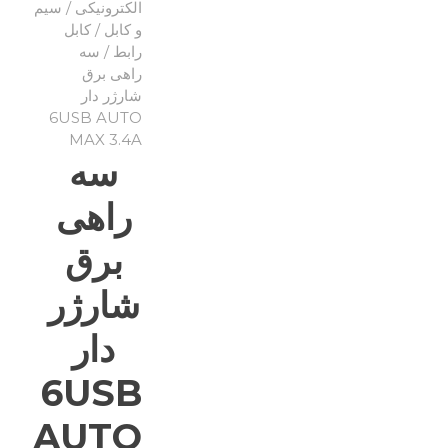
الکترونیکی
/
سیم
و کابل
/
کابل
رابط
/ سه
راهی برق
شارژر دار
6USB AUTO
MAX 3.4A
سه
راهی
برق
شارژر
دار
6USB
AUTO