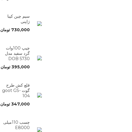
سیم چین کیبا
ژاپنی
730,000
تومان
چیپ 100وات
گرد سفید مدل
5730 DOB
395,000
تومان
قلع کش طرح
گوت goot GS-
104
347,000
تومان
چسب 110میلی
E8000