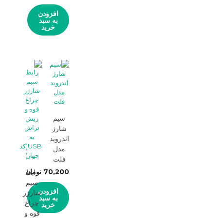
افزودن
به سبد
خرید
سیم
شارژ
اندروید
مدل
فلت
70,200
تومان
رابط
سیم
افزودن
شارژر
به سبد
چراغ
خرید
قوه و