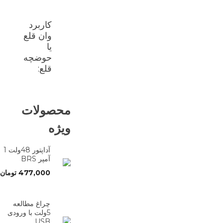
کاربرد
وان قلع
یا
حوضچه
قلع:
محصولات
ویژه
آداپتور 48ولت 1
آمپر BRS
477,000
تومان
چراغ مطالعه
5ولت با ورودی
USB