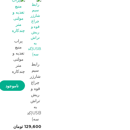
پراب
منبع
تغذیه و
مولتی
رابط
متر
سیم
چندکاره
شارژر
چراغ
ناموجود
قوه و
ریش
تراش
به
USB(کد
سه)
129,600
تومان