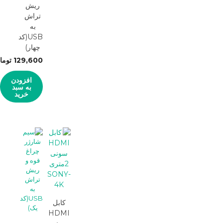
ریش
تراش
به
USB(کد
چهار)
129,600
توما
افزودن
به سبد
خرید
کابل
HDMI