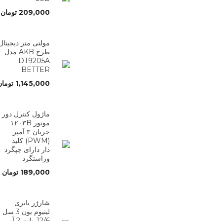
209,000
تومان
مولتی متر دیجیتال
طرح AKB مدل
DT9205A
BETTER
1,145,000
تومان
ماژول کنترل دور
موتور ۱۲۰۳B
جریان ۳ آمپر
(PWM) کلید
دار دارای چپگرد
وراستگرد
189,000
تومان
شارژر باتری
لیتیوم یون 3 سل
12/6 ولت 2 آمپر