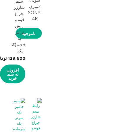
سونی
سیم
2متری
شارژر
SONY-
چراغ
4K
قوه و
ریش
تراش
ناموجود
به
USB(کد
یک)
129,600
توما
افزودن
به سبد
خرید