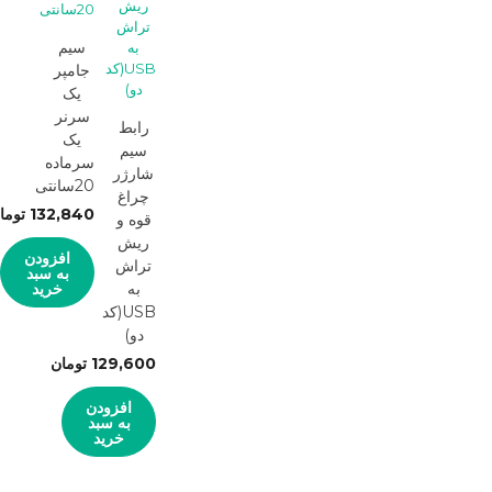
سیم
جامپر
یک
سرنر
رابط
یک
سیم
سرماده
شارژر
20سانتی
چراغ
132,840
توما
قوه و
ریش
افزودن
تراش
به سبد
به
خرید
USB(کد
دو)
129,600
تومان
افزودن
به سبد
خرید