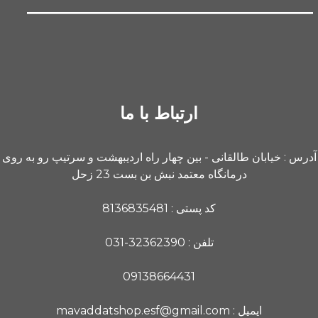
ارتباط با ما
آدرس : خیابان طالقانی - بین چهار راه اردیبهشت و سرتیپ رو به روی
درمانگاه معتمد نبش بن بست 23 زحل
کد پستی : 8136835481
تلفن : 32362390-031
09138664431
ایمیل : mavaddatshop.esf@gmail.com