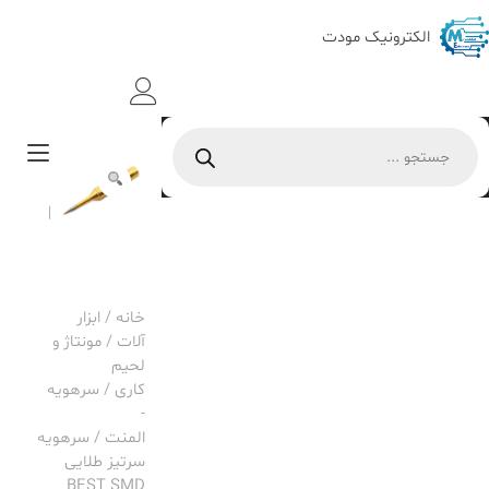
Ski
t
الکترونیک مودت
conten
Products
gle
search
tion
خانه
/
ابزار
آلات
/
مونتاژ و
لحیم
کاری
/
سرهویه
-
المنت
/ سرهویه
سرتیز طلایی
BEST SMD