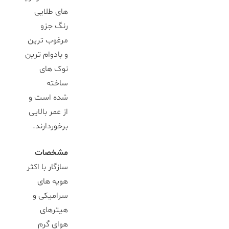
های طلایی
رنگ جزو
مرغوب ترین
و بادوام ترین
نوک های
ساخته
شده است و
از عمر بالایی
برخوردارند.
مشخصات
سازگار با اکثر
هویه های
سرامیکی و
هیترهای
هوای گرم