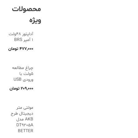
محصولات
ویژه
آداپتور 48ولت
1 آمپر BRS
۴۷۷,۰۰۰
تومان
چراغ مطالعه
5ولت با
ورودی USB
۲۰۹,۰۰۰
تومان
مولتی متر
دیجیتال طرح
AKB مدل
DT9205A
BETTER