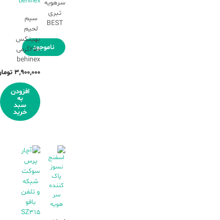
سرهویه
تبری
سیم
BEST
لحیم
بهینکس
ناموجود
250گرمی
behinex
۳,۹۰۰,۰۰۰
توما
افزودن
به
سبد
خرید