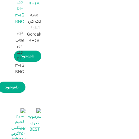
هویه
تک کاره
آنالوگ
آچار
Gordak
پرس
936A
دی
تک
ناموجود
DT-
301G
BNC
ناموجود