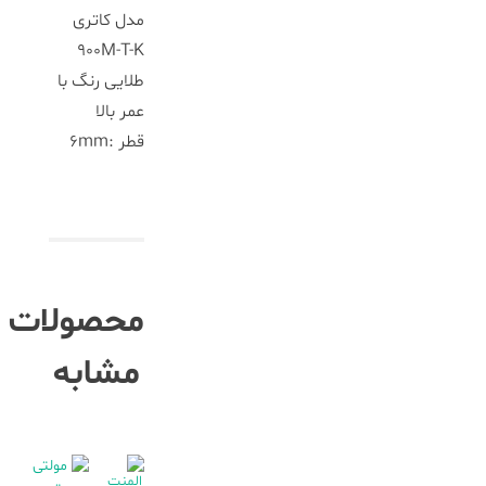
مدل کاتری
900M-T-K
طلایی رنگ با
عمر بالا
قطر :6mm
محصولات
مشابه