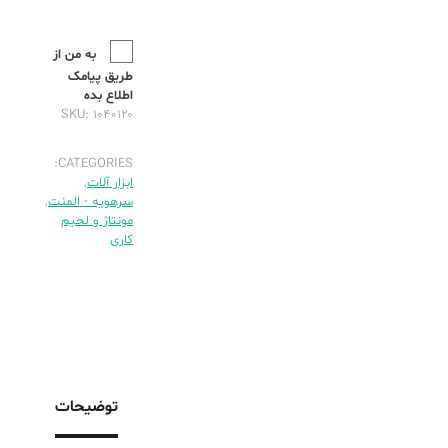
به من از
طریق پیامک
اطلاع بده
SKU:
۱۰۴۰۱۲۰
CATEGORIES:
ابزار آلات
,
سرهویه - المنت
,
مونتاژ و لحیم
کاری
توضیحات