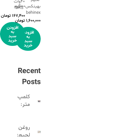
40وات
بهینکس100گرم
BRS
behinex
۱۶۷,۴۰۰
تومان
۱,۶۰۰,۰۰۰
تومان
افزودن
به
افزودن
سبد
به
خرید
سبد
خرید
Recent
Posts
کلمپ
متر:
روغن
لحیم: