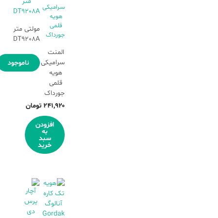
مولتی متر
DT9208A
المنت
سرامیکی
ناموجود
هویه
قلمی
جورداک
۲۴۱,۹۲۰
تومان
افزودن
به
سبد
خرید