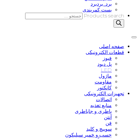
برد_بردبرد
بست کمربندی
Products search
صفحه اصلی
قطعات الکترونیکی
فیوز
پل دیود
LED
ماژول
مقاومت
کانکتور
تجهیزات الکترونیکی
اتصالات
منابع تغذیه
باطری و جاباطری
آنتن
فن
سوییچ و کلید
چسب و خمیر سیلیکون