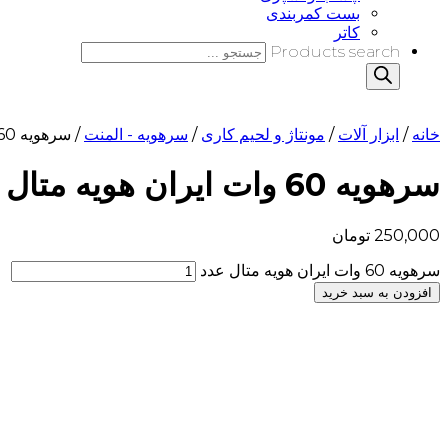
بست کمربندی
کاتر
Products search
خانه
/
ابزار آلات
/
مونتاژ و لحیم کاری
/
سرهویه - المنت
/ سرهویه 60 وات ایران هویه متال
سرهویه 60 وات ایران هویه متال
250,000
تومان
سرهویه 60 وات ایران هویه متال عدد
افزودن به سبد خرید