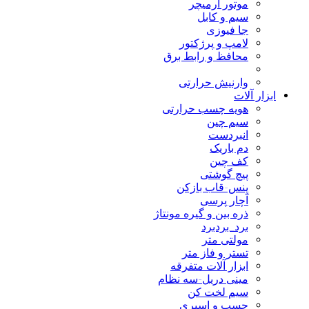
موتور آرمیچر
سیم و کابل
جا فیوزی
لامپ و پرژکتور
محافظ و رابط برق
وارنیش حرارتی
ابزار آلات
هویه چسب حرارتی
سیم چین
انبردست
دم باریک
کف چین
پیچ گوشتی
پنس-قاب بازکن
آچار پرسی
ذره بین و گیره مونتاژ
برد_بردبرد
مولتی متر
تستر و فاز متر
ابزار آلات متفرقه
مینی دریل-سه نظام
سیم لخت کن
چسب و اسپری