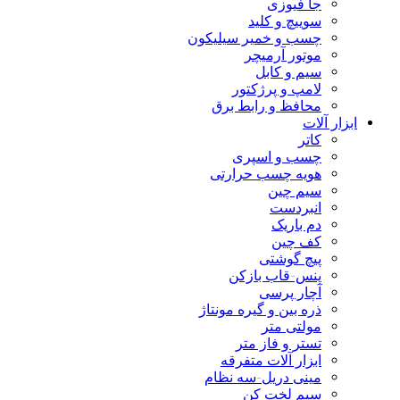
جا فیوزی
سوییچ و کلید
چسب و خمیر سیلیکون
موتور آرمیچر
سیم و کابل
لامپ و پرژکتور
محافظ و رابط برق
ابزار آلات
کاتر
چسب و اسپری
هویه چسب حرارتی
سیم چین
انبردست
دم باریک
کف چین
پیچ گوشتی
پنس-قاب بازکن
آچار پرسی
ذره بین و گیره مونتاژ
مولتی متر
تستر و فاز متر
ابزار آلات متفرقه
مینی دریل-سه نظام
سیم لخت کن