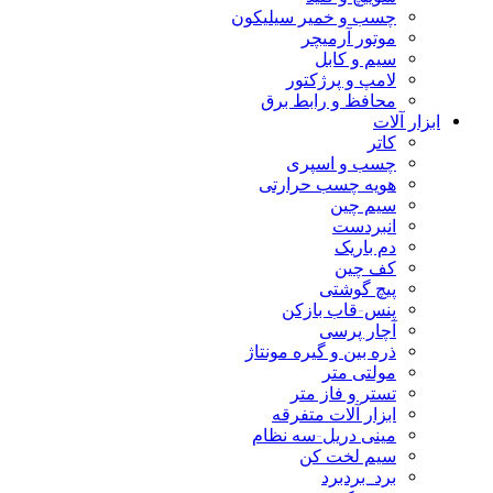
چسب و خمیر سیلیکون
موتور آرمیچر
سیم و کابل
لامپ و پرژکتور
محافظ و رابط برق
ابزار آلات
کاتر
چسب و اسپری
هویه چسب حرارتی
سیم چین
انبردست
دم باریک
کف چین
پیچ گوشتی
پنس-قاب بازکن
آچار پرسی
ذره بین و گیره مونتاژ
مولتی متر
تستر و فاز متر
ابزار آلات متفرقه
مینی دریل-سه نظام
سیم لخت کن
برد_بردبرد