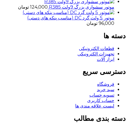
موتور سشواری بزرگ 9ولت R385
124,000
تومان
موتور 5 ولت گرد DC (مناسب پنکه های دستی)
96,000
تومان
دسته ها
قطعات الکترونیکی
تجهیزات الکترونیکی
ابزار آلات
دسترسی سریع
فروشگاه
سبد خرید
تسویه حساب
حساب کاربری
لیست علاقه مندی ها
دسته بندی مطالب