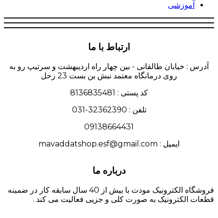
آموزشی
ارتباط با ما
آدرس : خیابان طالقانی - بین چهار راه اردیبهشت و سرتیپ رو به
روی درمانگاه معتمد نبش بن بست 23 زحل
کد پستی : 8136835481
تلفن : 32362390-031
09138664431
ایمیل : mavaddatshop.esf@gmail.com
درباره ما
فروشگاه الکترونیک مودت با بیش از 40 سال سابقه کار در ضمینه
قطعات الکترونیک به صورت کلی و جزیی فعالیت می کند .