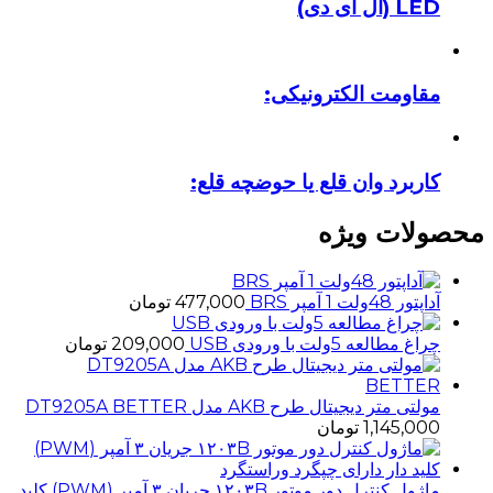
LED (ال ای دی)
مقاومت الکترونیکی:
کاربرد وان قلع یا حوضچه قلع:
محصولات ویژه
آداپتور 48ولت 1 آمپر BRS
477,000
تومان
چراغ مطالعه 5ولت با ورودی USB
209,000
تومان
مولتی متر دیجیتال طرح AKB مدل DT9205A BETTER
1,145,000
تومان
ماژول کنترل دور موتور ۱۲۰۳B جریان ۳ آمپر (PWM) کلید