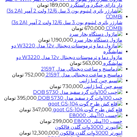
دار دارای چپگرد وراستگرد
189,000
تومان
شارژر باتری لیتیوم یون 3 سل 12/6 ولت 2 آمپر (3s 2A)
COMBi
670,000
تومان
ماژول دستگاه بخار سرد
1,190,000
تومان
ماژول دما و ترموستات دیجیتال 12v مدل W3220 دو
نمایشگره
563,000
تومان
دماسنج و ساعت دیجیتالی مدل 2159T
752,000
تومان
سیم چین کیبا ژاپنی
730,000
تومان
چیپ 100وات گرد سفید مدل 5730 DOB
395,000
تومان
قلع کش طرح گوت goot GS-104
347,000
تومان
چسب 110میلی E8000
299,000
تومان
اینورتر 3000وات گلدن فالکون
12,300,000
تومان