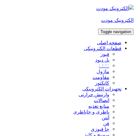
Skip
to
content
الکترونیک مودت
Toggle navigation
صفحه اصلی
قطعات الکترونیکی
فیوز
پل دیود
LED
ماژول
مقاومت
کانکتور
تجهیزات الکترونیکی
وارنیش حرارتی
اتصالات
منابع تغذیه
باطری و جاباطری
آنتن
فن
جا فیوزی
سوییچ و کلید