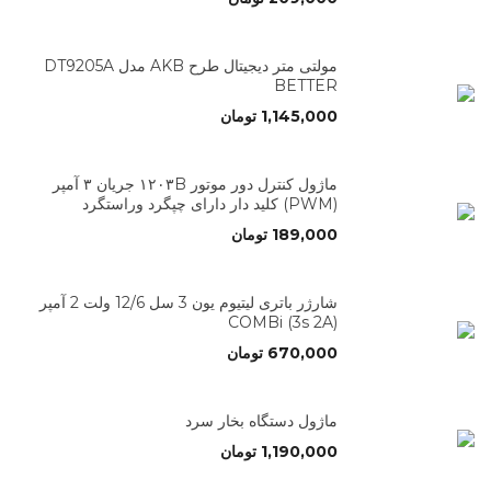
مولتی متر دیجیتال طرح AKB مدل DT9205A
BETTER
1,145,000
تومان
ماژول کنترل دور موتور ۱۲۰۳B جریان ۳ آمپر
(PWM) کلید دار دارای چپگرد وراستگرد
189,000
تومان
شارژر باتری لیتیوم یون 3 سل 12/6 ولت 2 آمپر
(3s 2A) COMBi
670,000
تومان
ماژول دستگاه بخار سرد
1,190,000
تومان