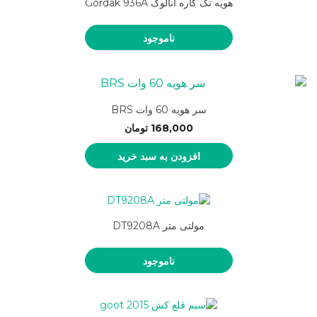
هویه تک کاره آنالوگ Gordak 936A
ناموجود
سر هویه 60 وات BRS
168,000
تومان
افزودن به سبد خرید
مولتی متر DT9208A
ناموجود