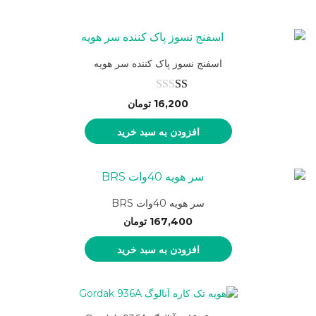
اسفنج نسوز پاک کننده سر هویه
نمره
16,200
تومان
1.00
افزودن به سبد خرید
از
5
سر هویه 40وات BRS
167,400
تومان
افزودن به سبد خرید