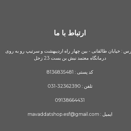
ارتباط با ما
رس : خیابان طالقانی - بین چهار راه اردیبهشت و سرتیپ رو به روی
درمانگاه معتمد نبش بن بست 23 زحل
کد پستی : 8136835481
تلفن : 32362390-031
09138664431
ایمیل : mavaddatshop.esf@gmail.com