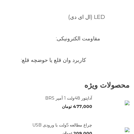
LED (ال ای دی)
مقاومت الکترونیکی:
کاربرد وان قلع یا حوضچه قلع:
محصولات ویژه
آداپتور 48ولت 1 آمپر BRS
477,000
تومان
چراغ مطالعه 5ولت با ورودی USB
209,000
تومان