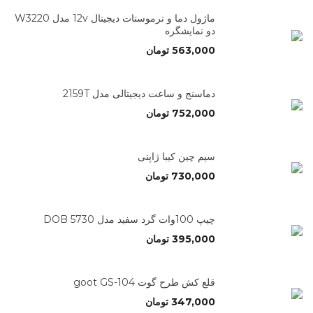
ماژول دما و ترموستات دیجیتال 12v مدل W3220
دو نمایشگره
563,000
تومان
دماسنج و ساعت دیجیتالی مدل 2159T
752,000
تومان
سیم چین کیبا ژاپنی
730,000
تومان
چیپ 100وات گرد سفید مدل 5730 DOB
395,000
تومان
قلع کش طرح گوت goot GS-104
347,000
تومان