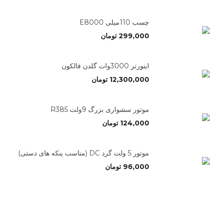
چسب 110میلی E8000
299,000
تومان
اینورتر 3000وات گلدن فالکون
12,300,000
تومان
موتور سشواری بزرگ 9ولت R385
124,000
تومان
موتور 5 ولت گرد DC (مناسب پنکه های دستی)
96,000
تومان