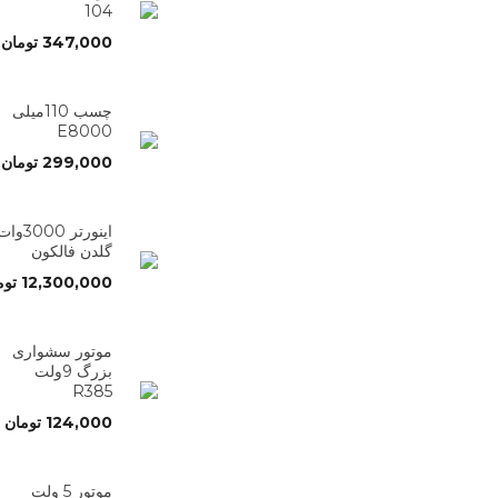
104
347,000
تومان
چسب 110میلی
E8000
299,000
تومان
اینورتر 3000وا
گلدن فالکون
12,300,000
توم
موتور سشواری
بزرگ 9ولت
R385
124,000
تومان
موتور 5 ولت