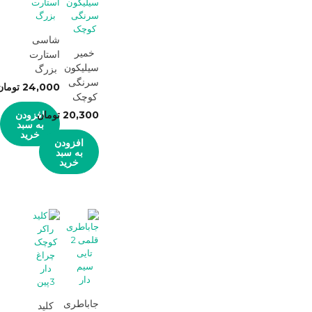
شاسی
خمیر
استارت
سیلیکون
بزرگ
سرنگی
24,000
تومان
کوچک
20,300
تومان
افزودن
به سبد
خرید
افزودن
به سبد
خرید
جاباطری
کلید