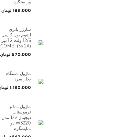
وراستگرد
189,000
تومان
شارژر باتری
لیتیوم یون 3 سل
12/6 ولت 2 آمپر
(3s 2A) COMBi
670,000
تومان
ماژول دستگاه
بخار سرد
1,190,000
تومان
ماژول دما و
ترموستات
دیجیتال 12v مدل
W3220 دو
نمایشگره