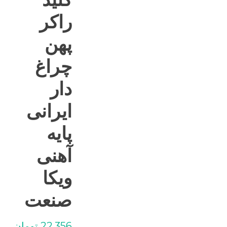
راکر
پهن
چراغ
دار
ایرانی
پایه
آهنی
ویکا
صنعت
22,356
تومان