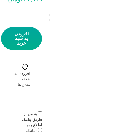
کلید راکر پهن چراغ دار ایر
افزودن
به سبد
خرید
افزودن به
علاقه
مندی ها
به من از
طریق پیامک
اطلاع بده
زمانیکه