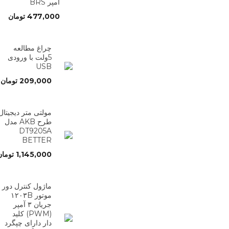
آمپر BRS
477,000
تومان
چراغ مطالعه
5ولت با ورودی
USB
209,000
تومان
مولتی متر دیجیتال
طرح AKB مدل
DT9205A
BETTER
1,145,000
تومان
ماژول کنترل دور
موتور ۱۲۰۳B
جریان ۳ آمپر
(PWM) کلید
دار دارای چپگرد