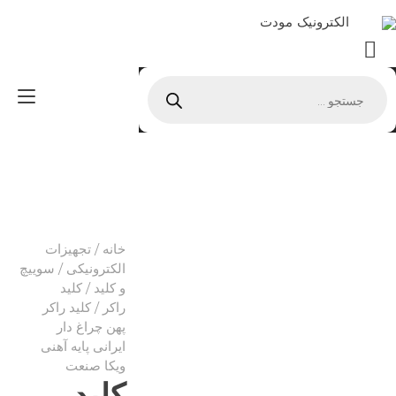
Ski
الکترونیک مودت
t
conten
Products
gle
search
ion
خانه
/
تجهیزات
الکترونیکی
/
سوییچ
و کلید
/
کلید
راکر
/ کلید راکر
پهن چراغ دار
ایرانی پایه آهنی
ویکا صنعت
کلید