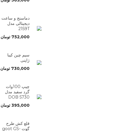
563,000
تومان
دماسنج و ساعت
دیجیتالی مدل
2159T
752,000
تومان
سیم چین کیبا
ژاپنی
730,000
تومان
چیپ 100وات
گرد سفید مدل
5730 DOB
395,000
تومان
قلع کش طرح
گوت goot GS-