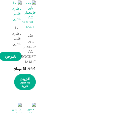
جا
باطری
جک
قلمی
پاور
4تایی
جاپیچدار
AC
ناموجود
SOCKET
MALE
15,444
تومان
افزودن
به سبد
خرید