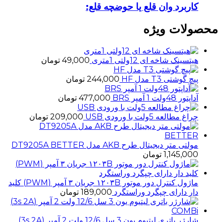
کاربرد وان قلع یا حوضچه قلع:
محصولات ویژه
هیتسینک شاخه ای 12ولتی 1متری
49,000
تومان
پیچ گوشتی T3 مدل HF
244,000
تومان
آداپتور 48ولت 1 آمپر BRS
477,000
تومان
چراغ مطالعه 5ولت با ورودی USB
209,000
تومان
مولتی متر دیجیتال طرح AKB مدل DT9205A BETTER
1,145,000
تومان
ماژول کنترل دور موتور ۱۲۰۳B جریان ۳ آمپر (PWM) کلید
دار دارای چپگرد وراستگرد
189,000
تومان
شارژر باتری لیتیوم یون 3 سل 12/6 ولت 2 آمپر (3s 2A)