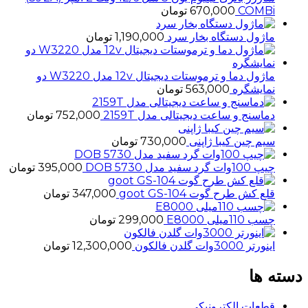
COMBi
670,000
تومان
ماژول دستگاه بخار سرد
1,190,000
تومان
ماژول دما و ترموستات دیجیتال 12v مدل W3220 دو
نمایشگره
563,000
تومان
دماسنج و ساعت دیجیتالی مدل 2159T
752,000
تومان
سیم چین کیبا ژاپنی
730,000
تومان
چیپ 100وات گرد سفید مدل 5730 DOB
395,000
تومان
قلع کش طرح گوت goot GS-104
347,000
تومان
چسب 110میلی E8000
299,000
تومان
اینورتر 3000وات گلدن فالکون
12,300,000
تومان
دسته ها
قطعات الکترونیکی