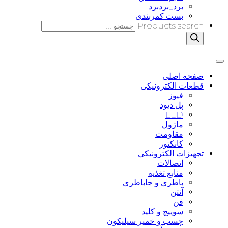
برد_بردبرد
بست کمربندی
Products search
صفحه اصلی
قطعات الکترونیکی
فیوز
پل دیود
LED
ماژول
مقاومت
کانکتور
تجهیزات الکترونیکی
اتصالات
منابع تغذیه
باطری و جاباطری
آنتن
فن
سوییچ و کلید
چسب و خمیر سیلیکون