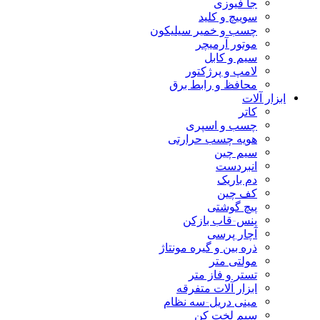
جا فیوزی
سوییچ و کلید
چسب و خمیر سیلیکون
موتور آرمیچر
سیم و کابل
لامپ و پرژکتور
محافظ و رابط برق
ابزار آلات
کاتر
چسب و اسپری
هویه چسب حرارتی
سیم چین
انبردست
دم باریک
کف چین
پیچ گوشتی
پنس-قاب بازکن
آچار پرسی
ذره بین و گیره مونتاژ
مولتی متر
تستر و فاز متر
ابزار آلات متفرقه
مینی دریل-سه نظام
سیم لخت کن