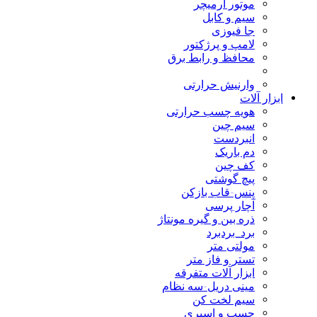
موتور آرمیچر
سیم و کابل
جا فیوزی
لامپ و پرژکتور
محافظ و رابط برق
وارنیش حرارتی
ابزار آلات
هویه چسب حرارتی
سیم چین
انبردست
دم باریک
کف چین
پیچ گوشتی
پنس-قاب بازکن
آچار پرسی
ذره بین و گیره مونتاژ
برد_بردبرد
مولتی متر
تستر و فاز متر
ابزار آلات متفرقه
مینی دریل-سه نظام
سیم لخت کن
چسب و اسپری