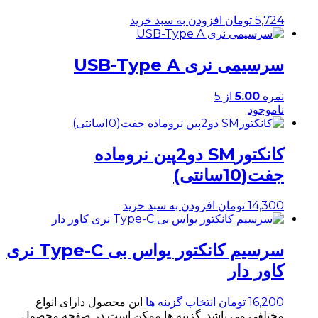
5,724
تومان
افزودن به سبد خرید
سرسیمی نری USB-Type A
نمره
5.00
از 5
ناموجود
کانکتورSM دو2پین نروماده
جفت(10سانتی)
14,300
تومان
افزودن به سبد خرید
سرسیم کانکتور یواس بی Type-C نری
کاور دار
16,200
تومان
انتخاب گزینه ها
این محصول دارای انواع
مختلفی می باشد. گزینه ها ممکن است در صفحه محصول