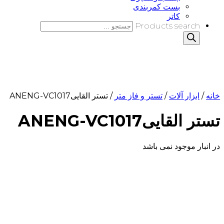
بست کمربندی
کاتر
Products search
خانه
/
ابزار آلات
/
تستر و فاز متر
/ تستر القاییANENG-VC1017
تستر القاییANENG-VC1017
در انبار موجود نمی باشد