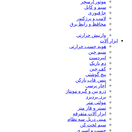
موتور آرمیچر
سیم و کابل
جا فیوزی
لامپ و پرژکتور
محافظ و رابط برق
وارنیش حرارتی
ابزار آلات
هویه چسب حرارتی
سیم چین
انبردست
دم باریک
کف چین
پیچ گوشتی
پنس-قاب بازکن
آچار پرسی
ذره بین و گیره مونتاژ
برد_بردبرد
مولتی متر
تستر و فاز متر
ابزار آلات متفرقه
مینی دریل-سه نظام
سیم لخت کن
چسب و اسپری