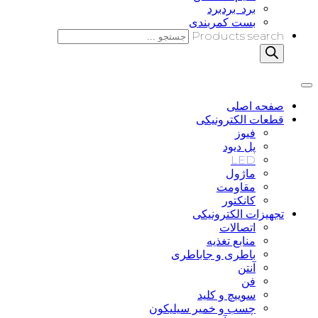
برد_بردبرد
بست کمربندی
Products search
صفحه اصلی
قطعات الکترونیکی
فیوز
پل دیود
LED
ماژول
مقاومت
کانکتور
تجهیزات الکترونیکی
اتصالات
منابع تغذیه
باطری و جاباطری
آنتن
فن
سوییچ و کلید
چسب و خمیر سیلیکون