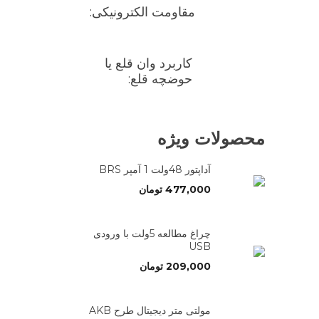
مقاومت الکترونیکی:
کاربرد وان قلع یا
حوضچه قلع:
محصولات ویژه
آداپتور 48ولت 1 آمپر BRS
477,000
تومان
چراغ مطالعه 5ولت با ورودی
USB
209,000
تومان
مولتی متر دیجیتال طرح AKB