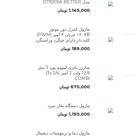
مدل DT9205A BETTER
1,145,000
تومان
ماژول کنترل دور موتور
۱۲۰۳B جریان ۳ آمپر (PWM)
کلید دار دارای چپگرد وراستگرد
189,000
تومان
شارژر باتری لیتیوم یون 3 سل
12/6 ولت 2 آمپر (3s 2A)
COMBi
670,000
تومان
ماژول دستگاه بخار سرد
1,190,000
تومان
ماژول دما و ترموستات دیجیتال