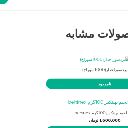
ولات مشابه
بردسوراخدار(1000سوراخ)
ناموجود
م بهینکس100گرم behinex
1,600,000
تومان