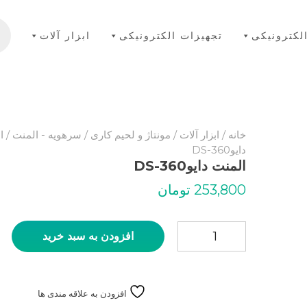
cts
rch
لکترونیکی
تجهیزات الکترونیکی
ابزار آلات
خانه
/
ابزار آلات
/
مونتاژ و لحیم کاری
/
سرهویه - المنت
/ ا
دایوDS-360
المنت دایوDS-360
253,800
تومان
المنت دایوDS-360 عدد
افزودن به سبد خرید
افزودن به علاقه مندی ها