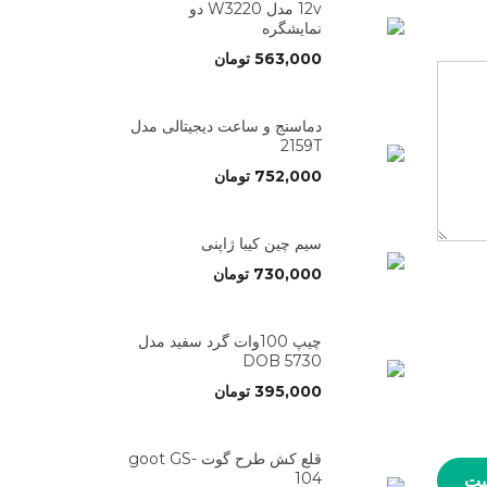
12v مدل W3220 دو
نمایشگره
563,000
تومان
دماسنج و ساعت دیجیتالی مدل
2159T
752,000
تومان
سیم چین کیبا ژاپنی
730,000
تومان
چیپ 100وات گرد سفید مدل
5730 DOB
395,000
تومان
قلع کش طرح گوت goot GS-
104