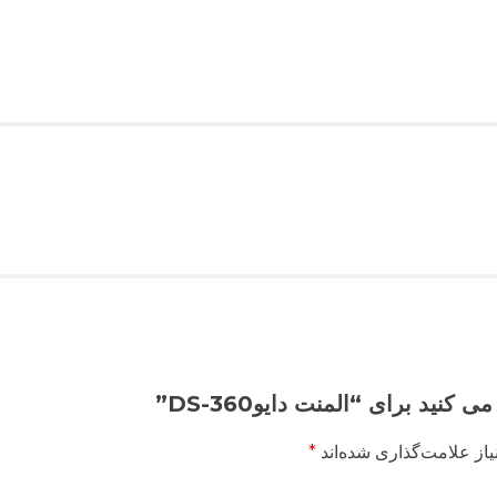
نید برای “المنت دایوDS-360”
از علامت‌گذاری شده‌اند
*