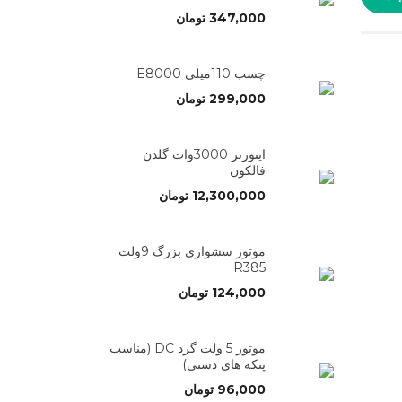
347,000
تومان
چسب 110میلی E8000
299,000
تومان
اینورتر 3000وات گلدن
فالکون
12,300,000
تومان
موتور سشواری بزرگ 9ولت
R385
124,000
تومان
موتور 5 ولت گرد DC (مناسب
پنکه های دستی)
96,000
تومان