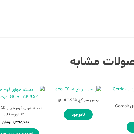
ولات مشابه
پنس سر کج gooi TS-15
هویه تک کاره دیجیتال Gordak
دسته هوای
952 اورجینال
ناموجود
۱,۳۹۸,۶۰۰
تومان
افزودن به سبد خرید