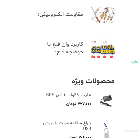
مقاومت الکترونیکی:
کاربرد وان قلع یا
حوضچه قلع:
کش-
محصولات ویژه
آداپتور 48ولت 1 آمپر BRS
۴۷۷,۰۰۰
تومان
چراغ مطالعه 5ولت با ورودی
USB
۲۰۹,۰۰۰
تومان