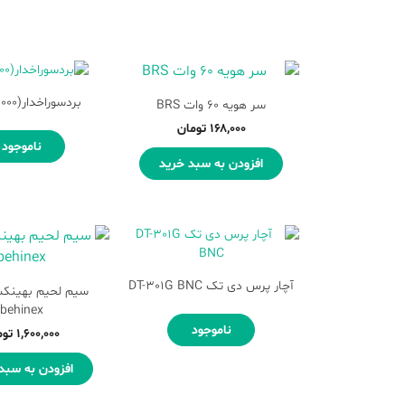
بردسوراخدار(۱۰۰۰سوراخ)
سر هویه 60 وات BRS
۱۶۸,۰۰۰
تومان
ناموجود
افزودن به سبد خرید
آچار پرس دی تک DT-301G BNC
behinex
ناموجود
۱,۶۰۰,۰۰۰
توم
افزودن به سبد