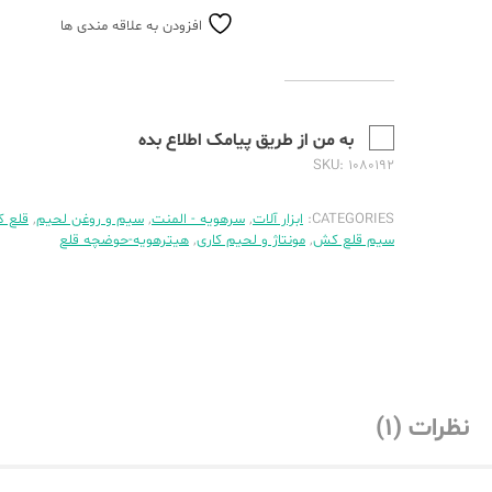
افزودن به علاقه مندی ها
به من از طریق پیامک اطلاع بده
SKU:
۱۰۸۰۱۹۲
CATEGORIES:
ابزار آلات
,
سرهویه - المنت
,
سیم و روغن لحیم
,
قلع 
سیم قلع کش
,
مونتاژ و لحیم کاری
,
هیترهویه-حوضچه قلع
نظرات (۱)