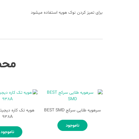
برای تمیز کردن نوک هویه استفاده میشود
محص
سرهویه طلایی سرکج BEST SMD
938A
ناموجود
ناموجود