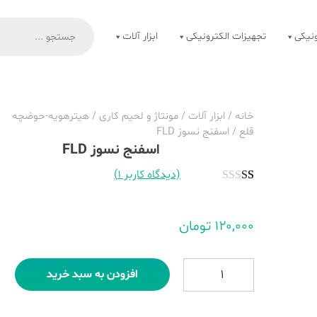
Products
search
نیکی
تجهیزات الکترونیکی
ابزار آلات
خانه
/
ابزار آلات
/
مونتاژ و لحیم کاری
/
هیترهویه-حوضچه
قلع
/ اسفنج نسوز FLD
اسفنج نسوز FLD
(دیدگاه کاربر
۱
)
۱
امتیاز
۱.۰۰
۱۲۰,۰۰۰
تومان
از
۵
امتیاز
اسفنج نسوز FLD عدد
افزودن به سبد خرید
مشتری