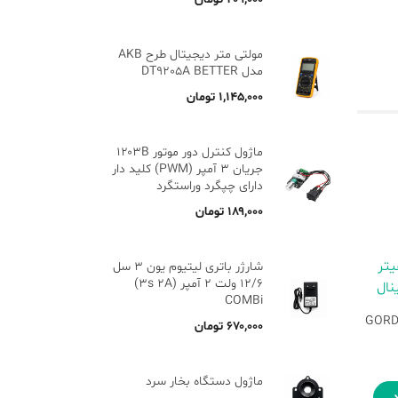
مولتی متر دیجیتال طرح AKB
مدل DT9205A BETTER
۱,۱۴۵,۰۰۰
تومان
ماژول کنترل دور موتور ۱۲۰۳B
جریان ۳ آمپر (PWM) کلید دار
دارای چپگرد وراستگرد
۱۸۹,۰۰۰
تومان
شارژر باتری لیتیوم یون 3 سل
12/6 ولت 2 آمپر (3s 2A)
COMBi
 گرم هیتر GORDAK
۶۷۰,۰۰۰
تومان
ماژول دستگاه بخار سرد