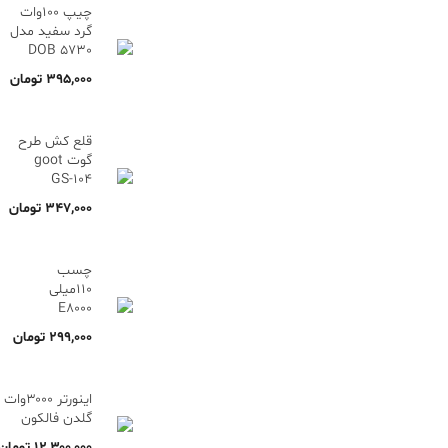
چیپ 100وات
گرد سفید مدل
5730 DOB
۳۹۵,۰۰۰
تومان
قلع کش طرح
گوت goot
GS-104
۳۴۷,۰۰۰
تومان
چسب
110میلی
E8000
۲۹۹,۰۰۰
تومان
اینورتر ۳۰۰۰وات
گلدن فالکون
۱۲,۳۰۰,۰۰۰
تومان