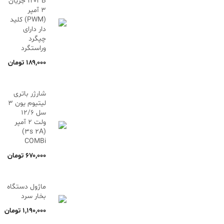
۱۲۰۳B جریان
۳ آمپر
(PWM) کلید
دار دارای
چپگرد
وراستگرد
۱۸۹,۰۰۰
تومان
شارژر باتری
لیتیوم یون 3
سل 12/6
ولت 2 آمپر
(3s 2A)
COMBi
۶۷۰,۰۰۰
تومان
ماژول دستگاه
بخار سرد
۱,۱۹۰,۰۰۰
تومان