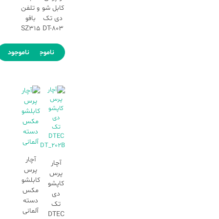
کابل شو
و تلفن
دی تک
بافو
SZ315
DT-803
ناموجود
ناموجود
آچار
آچار
پرس
پرس
کابلشو
کاپشو
مکس
دی
دسته
تک
آلمانی
DTEC