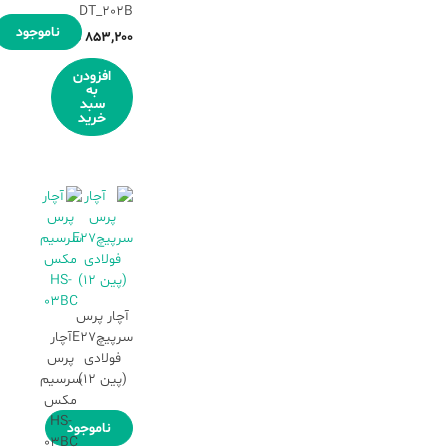
DT_202B
ناموجود
۸۵۳,۲۰۰
تومان
افزودن
به
سبد
خرید
آچار پرس
سرپیچE27
آچار
فولادی
پرس
(پین 12)
سرسیم
مکس
HS-
ناموجود
03BC