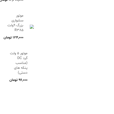
موتور
سشواری
بزرگ 9ولت
R385
۱۲۴,۰۰۰
تومان
موتور 5 ولت
گرد DC
(مناسب
پنکه های
دستی)
۹۶,۰۰۰
تومان