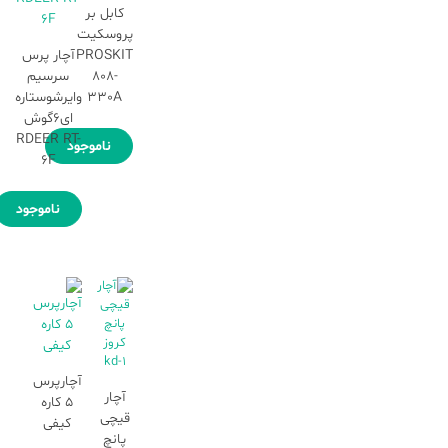
کابل بر
پروسکیت
PROSKIT
آچار پرس
808-
سرسیم
330A
وایرشوستاره
ای6گوش
RDEER RT-
ناموجود
6F
ناموجود
آچارپرس
آچار
۵ کاره
قیچی
کیفی
پانچ