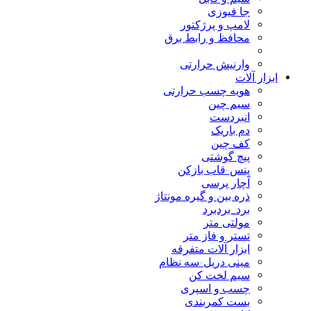
جا فیوزی
لامپ و پرژکتور
محافظ و رابط برق
وارنیش حرارتی
ابزار آلات
هویه چسب حرارتی
سیم چین
انبردست
دم باریک
کف چین
پیچ گوشتی
پنس-قاب بازکن
آچار پرسی
ذره بین و گیره مونتاژ
برد_بردبرد
مولتی متر
تستر و فاز متر
ابزار آلات متفرقه
مینی دریل-سه نظام
سیم لخت کن
چسب و اسپری
بست کمربندی