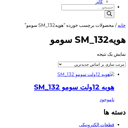
کاتر
Products
search
خانه
/ محصولات برچسب خورده “هویهSM_132 سومو”
هویهSM_132 سومو
نمایش یک نتیجه
هویه 12ولت سومو SM_132
ناموجود
دسته ها
قطعات الکترونیکی