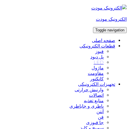
Skip
to
content
الکترونیک مودت
Toggle navigation
صفحه اصلی
قطعات الکترونیکی
فیوز
پل دیود
LED
ماژول
مقاومت
کانکتور
تجهیزات الکترونیکی
وارنیش حرارتی
اتصالات
منابع تغذیه
باطری و جاباطری
آنتن
فن
جا فیوزی
سوییچ و کلید