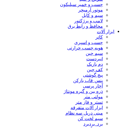
چسب و خمیر سیلیکون
موتور آرمیچر
سیم و کابل
لامپ و پرژکتور
محافظ و رابط برق
ابزار آلات
کاتر
چسب و اسپری
هویه چسب حرارتی
سیم چین
انبردست
دم باریک
کف چین
پیچ گوشتی
پنس-قاب بازکن
آچار پرسی
ذره بین و گیره مونتاژ
مولتی متر
تستر و فاز متر
ابزار آلات متفرقه
مینی دریل-سه نظام
سیم لخت کن
برد_بردبرد