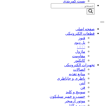
بست کمربندی
Products
search
صفحه اصلی
قطعات الکترونیکی
فیوز
پل دیود
LED
ماژول
مقاومت
کانکتور
تجهیزات الکترونیکی
اتصالات
منابع تغذیه
باطری و جاباطری
آنتن
فن
سوییچ و کلید
چسب و خمیر سیلیکون
موتور آرمیچر
سیم و کابل