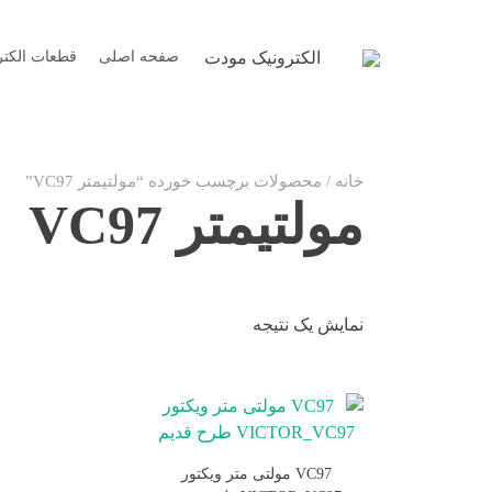
Ski
t
صفحه اصلی
قطعات الکتر
الکترونیک مودت
conten
خانه
/ محصولات برچسب خورده “مولتیمتر VC97”
مولتیمتر VC97
نمایش یک نتیجه
VC97 مولتی متر ویکتور