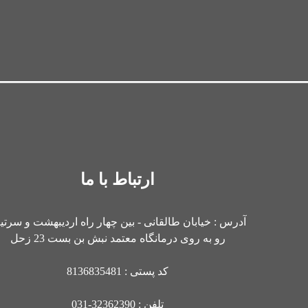
ارتباط با ما
آدرس : خیابان طالقانی - بین چهار راه اردیبهشت و سرت
رو به روی درمانگاه معتمد نبش بن بست 23 زحل
کد پستی : 8136835481
تلفن : 32362390-031