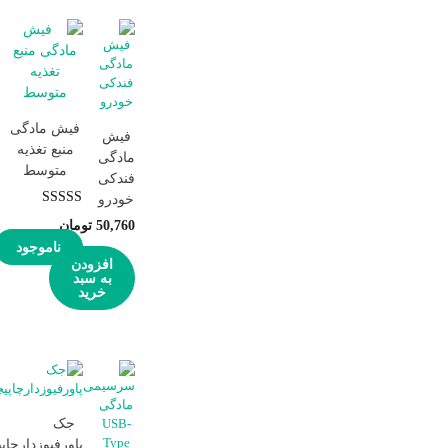
فیش مادگی
فیش
منبع تغذیه
مادگی
متوسط
فندکی
خودرو
نمره
4.50
50,760
تومان
از 5
ناموجود
افزودن
به سبد
خرید
جک
پاورفیوزدارچاپ