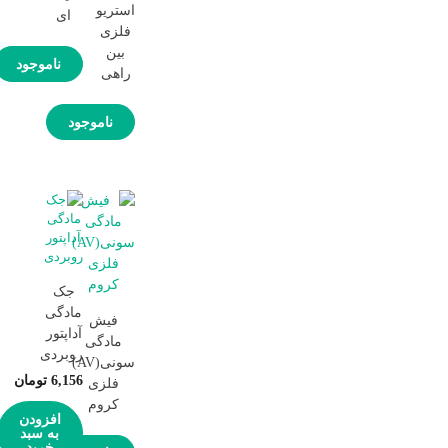
استریو
ای
فلزی
بین
ناموجود
راهی
ناموجود
جک
مادگی
فیش
آداپتور
مادگی
روبردی
سونی(AV)
6,156
تومان
فلزی
کروم
افزودن
به سبد
خرید