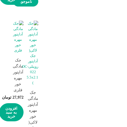
ناموجود
جک
مادگی
آداپتور
مهره
خور
فلزی
جک
27,972
تومان
مادگی
آداپتور
افزودن
مهره
به سبد
خور
خرید
لاکی(