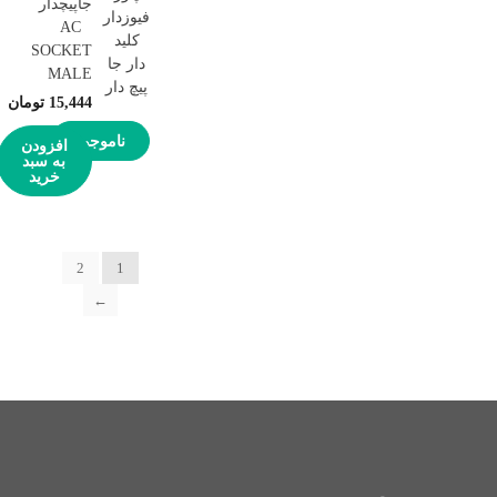
جاپیچدار
فیوزدار
AC
کلید
SOCKET
دار جا
MALE
پیچ دار
15,444
تومان
ناموجود
افزودن
به سبد
خرید
2
1
←