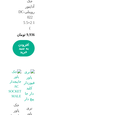
جک
آداپتور
روپنلیDC-
022
5.5×2.1
)
9,936
تومان
افزودن
به سبد
خرید
جک
نری
پاور
پاور