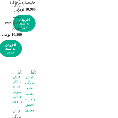
فیش
جاپیچدار(دوچاک)
مادگی
18,900
تومان
منبع
تغذیه
افزودن
کوچک(فیش
به سبد
خرید
موزی)
10,500
تومان
افزودن
به سبد
خرید
فیش
مادگی