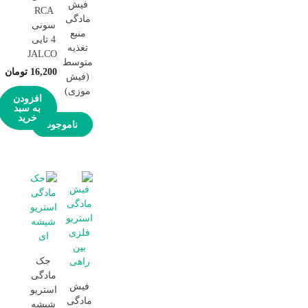
فیش
RCA
مادگی
سونی
منبع
4 تایی
تغذیه
JALCO
متوسط
16,200
تومان
(فیش
موزی)
افزودن
به سبد
خرید
ناموجود
جک
مادگی
فیش
استریو
مادگی
شیشه