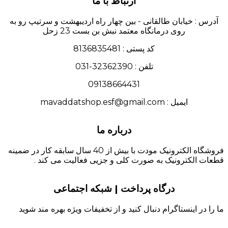
ارتباط با ما
آدرس : خیابان طالقانی - بین چهار راه اردیبهشت و سرتیپ رو به
روی درمانگاه معتمد نبش بن بست 23 زحل
کد پستی : 8136835481
تلفن : 32362390-031
09138664431
ایمیل : mavaddatshop.esf@gmail.com
درباره ما
فروشگاه الکترونیک مودت با بیش از 40 سال سابقه کار در ضمینه
قطعات الکترونیک به صورت کلی و جزیی فعالیت می کند .
درگاه پرداخت | شبکه اجتماعی
ما را در اینستاگرام دنبال کنید و از تخفیفات ویژه بهره مند شوید