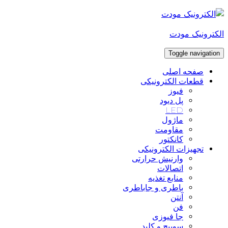
Skip
to
content
الکترونیک مودت
Toggle navigation
صفحه اصلی
قطعات الکترونیکی
فیوز
پل دیود
LED
ماژول
مقاومت
کانکتور
تجهیزات الکترونیکی
وارنیش حرارتی
اتصالات
منابع تغذیه
باطری و جاباطری
آنتن
فن
جا فیوزی
سوییچ و کلید