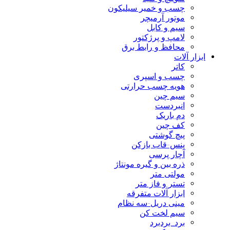
چسب و خمیر سیلیکون
موتور آرمیچر
سیم و کابل
لامپ و پرژکتور
محافظ و رابط برق
ابزار آلات
کاتر
چسب و اسپری
هویه چسب حرارتی
سیم چین
انبردست
دم باریک
کف چین
پیچ گوشتی
پنس-قاب بازکن
آچار پرسی
ذره بین و گیره مونتاژ
مولتی متر
تستر و فاز متر
ابزار آلات متفرقه
مینی دریل-سه نظام
سیم لخت کن
برد_بردبرد