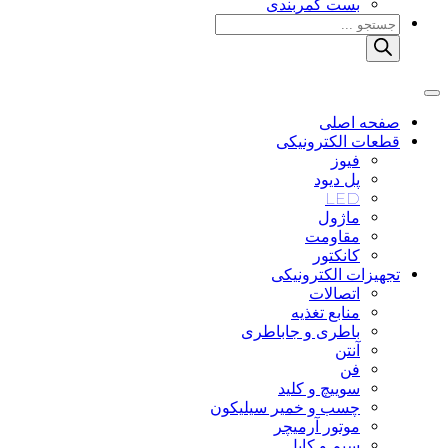
بست کمربندی
Products
search
صفحه اصلی
قطعات الکترونیکی
فیوز
پل دیود
LED
ماژول
مقاومت
کانکتور
تجهیزات الکترونیکی
اتصالات
منابع تغذیه
باطری و جاباطری
آنتن
فن
سوییچ و کلید
چسب و خمیر سیلیکون
موتور آرمیچر
سیم و کابل