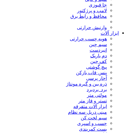
جا فیوزی
لامپ و پرژکتور
محافظ و رابط برق
وارنیش حرارتی
ابزار آلات
هویه چسب حرارتی
سیم چین
انبردست
دم باریک
کف چین
پیچ گوشتی
پنس-قاب بازکن
آچار پرسی
ذره بین و گیره مونتاژ
برد_بردبرد
مولتی متر
تستر و فاز متر
ابزار آلات متفرقه
مینی دریل-سه نظام
سیم لخت کن
چسب و اسپری
بست کمربندی