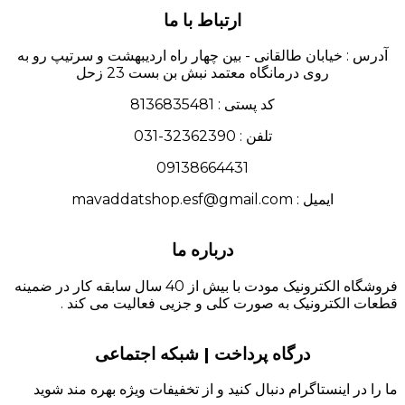
ارتباط با ما
آدرس : خیابان طالقانی - بین چهار راه اردیبهشت و سرتیپ رو به
روی درمانگاه معتمد نبش بن بست 23 زحل
کد پستی : 8136835481
تلفن : 32362390-031
09138664431
ایمیل : mavaddatshop.esf@gmail.com
درباره ما
فروشگاه الکترونیک مودت با بیش از 40 سال سابقه کار در ضمینه
قطعات الکترونیک به صورت کلی و جزیی فعالیت می کند .
درگاه پرداخت | شبکه اجتماعی
ما را در اینستاگرام دنبال کنید و از تخفیفات ویژه بهره مند شوید