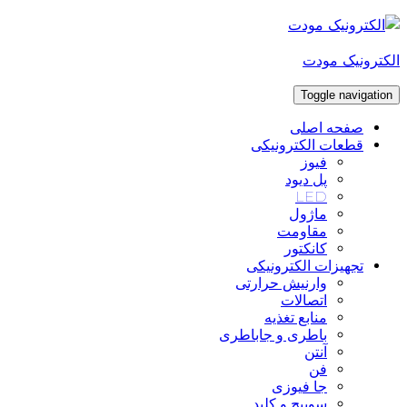
Skip
to
content
الکترونیک مودت
Toggle navigation
صفحه اصلی
قطعات الکترونیکی
فیوز
پل دیود
LED
ماژول
مقاومت
کانکتور
تجهیزات الکترونیکی
وارنیش حرارتی
اتصالات
منابع تغذیه
باطری و جاباطری
آنتن
فن
جا فیوزی
سوییچ و کلید