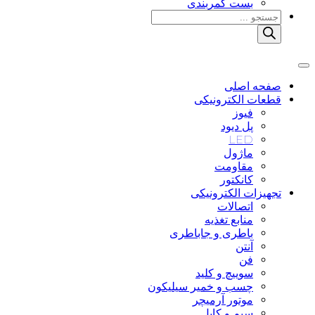
بست کمربندی
Products
search
صفحه اصلی
قطعات الکترونیکی
فیوز
پل دیود
LED
ماژول
مقاومت
کانکتور
تجهیزات الکترونیکی
اتصالات
منابع تغذیه
باطری و جاباطری
آنتن
فن
سوییچ و کلید
چسب و خمیر سیلیکون
موتور آرمیچر
سیم و کابل