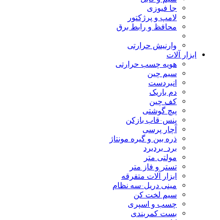
جا فیوزی
لامپ و پرژکتور
محافظ و رابط برق
وارنیش حرارتی
ابزار آلات
هویه چسب حرارتی
سیم چین
انبردست
دم باریک
کف چین
پیچ گوشتی
پنس-قاب بازکن
آچار پرسی
ذره بین و گیره مونتاژ
برد_بردبرد
مولتی متر
تستر و فاز متر
ابزار آلات متفرقه
مینی دریل-سه نظام
سیم لخت کن
چسب و اسپری
بست کمربندی