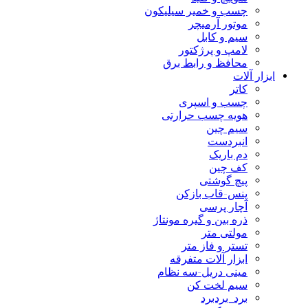
چسب و خمیر سیلیکون
موتور آرمیچر
سیم و کابل
لامپ و پرژکتور
محافظ و رابط برق
ابزار آلات
کاتر
چسب و اسپری
هویه چسب حرارتی
سیم چین
انبردست
دم باریک
کف چین
پیچ گوشتی
پنس-قاب بازکن
آچار پرسی
ذره بین و گیره مونتاژ
مولتی متر
تستر و فاز متر
ابزار آلات متفرقه
مینی دریل-سه نظام
سیم لخت کن
برد_بردبرد