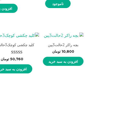
ناموجود
افزودن ب
بچه راکر 2حالت3پین
کلید چکشی کوچک3حالت 6پین
10,800
تومان
نمره
5.00
از
50,760
تومان
افزودن به سبد خرید
5
افزودن به سبد خری