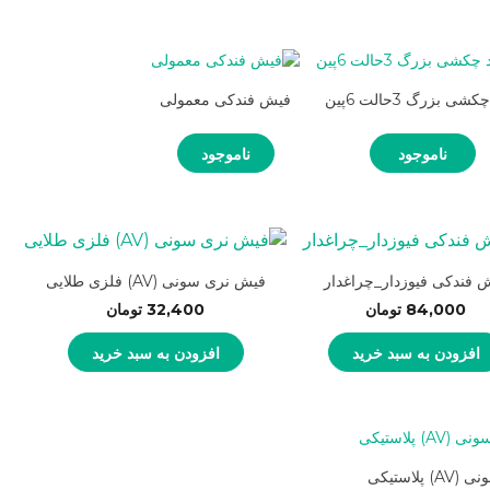
شی بزرگ 3حالت 6پین
فیش فندکی معمولی
ناموجود
ناموجود
 فندکی فیوزدار_چراغدار
فیش نری سونی (AV) فلزی طلایی
84,000
تومان
32,400
تومان
افزودن به سبد خرید
افزودن به سبد خرید
لاستیکی