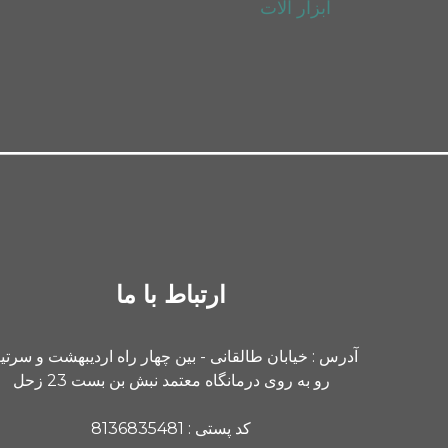
ابزار آلات
ارتباط با ما
آدرس : خیابان طالقانی - بین چهار راه اردیبهشت و سرت
رو به روی درمانگاه معتمد نبش بن بست 23 زحل
کد پستی : 8136835481