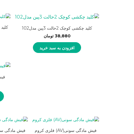
کلید چک
کلید چکشی کوچک 2حالت 3پین مدل102
38,880
تومان
افزودن به سبد خرید
فیش
فیش مادگی سونی(AV) فلزی کروم
فیش مادگی سونی (AV) پ