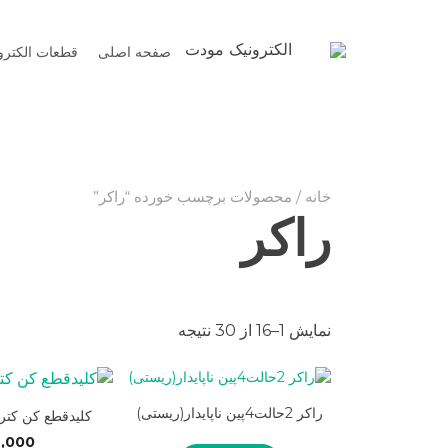
Ski
t
الکترونیک مودت
صفحه اصلی
قطعات الکترو
conten
خانه
/ محصولات برچسب خورده “راکر”
راکر
Sorted
نمایش 1–16 از 30 نتیجه
by
latest
راکر 2حالت4پین ناپایدار(ریستی)
کلیدقطع کن کتر
,000