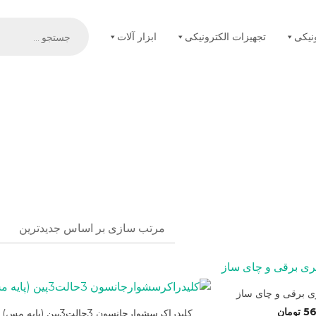
Products
search
نیکی
تجهیزات الکترونیکی
ابزار آلات
ی برقی و چای ساز
56
تومان
کلیدراکرسشوارجانسون 3حالت3پین (پایه مس)