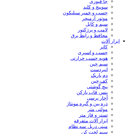
جا فیوزی
سوییچ و کلید
چسب و خمیر سیلیکون
موتور آرمیچر
سیم و کابل
لامپ و پرژکتور
محافظ و رابط برق
ابزار آلات
کاتر
چسب و اسپری
هویه چسب حرارتی
سیم چین
انبردست
دم باریک
کف چین
پیچ گوشتی
پنس-قاب بازکن
آچار پرسی
ذره بین و گیره مونتاژ
مولتی متر
تستر و فاز متر
ابزار آلات متفرقه
مینی دریل-سه نظام
سیم لخت کن