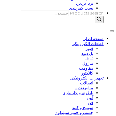
برد_بردبرد
بست کمربندی
Products search
صفحه اصلی
قطعات الکترونیکی
فیوز
پل دیود
LED
ماژول
مقاومت
کانکتور
تجهیزات الکترونیکی
اتصالات
منابع تغذیه
باطری و جاباطری
آنتن
فن
سوییچ و کلید
چسب و خمیر سیلیکون