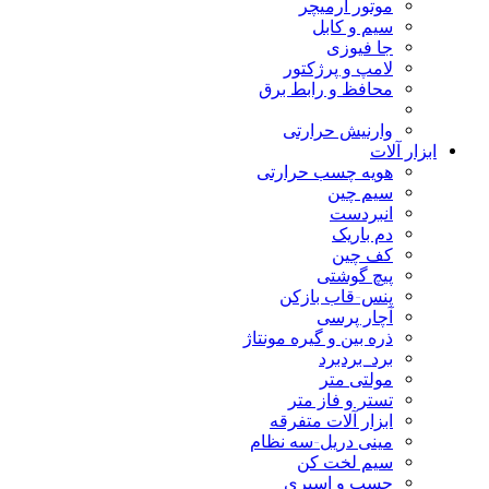
موتور آرمیچر
سیم و کابل
جا فیوزی
لامپ و پرژکتور
محافظ و رابط برق
وارنیش حرارتی
ابزار آلات
هویه چسب حرارتی
سیم چین
انبردست
دم باریک
کف چین
پیچ گوشتی
پنس-قاب بازکن
آچار پرسی
ذره بین و گیره مونتاژ
برد_بردبرد
مولتی متر
تستر و فاز متر
ابزار آلات متفرقه
مینی دریل-سه نظام
سیم لخت کن
چسب و اسپری