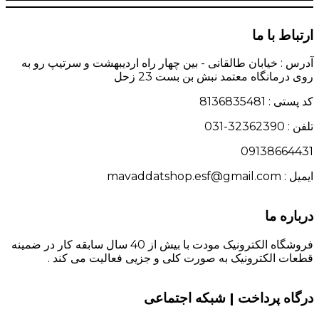
ارتباط با ما
آدرس : خیابان طالقانی - بین چهار راه اردیبهشت و سرتیپ رو به
روی درمانگاه معتمد نبش بن بست 23 زحل
کد پستی : 8136835481
تلفن : 32362390-031
09138664431
ایمیل : mavaddatshop.esf@gmail.com
درباره ما
فروشگاه الکترونیک مودت با بیش از 40 سال سابقه کار در ضمینه
قطعات الکترونیک به صورت کلی و جزیی فعالیت می کند .
درگاه پرداخت | شبکه اجتماعی