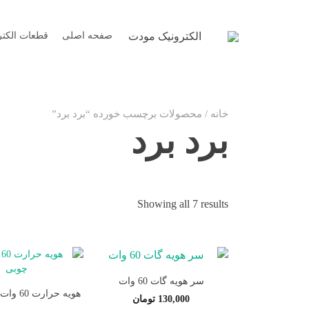
Ski
t
صفحه اصلی
قطعات الکتر
الکترونیک مودت
conten
خانه
/ محصولات برچسب خورده “برد برد”
برد برد
Sorted
Showing all 7 results
by
latest
سر هویه گات 60 وات
هویه حرارت 60 وات دسته چوبی
130,000
تومان