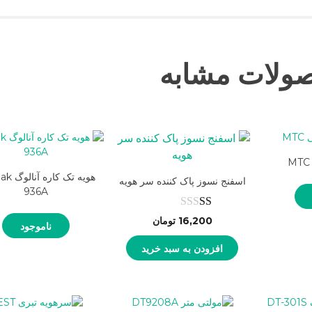
ولات مشابه
هویه تک ک
اسفنج نسوز پاک کننده سر هویه
936A
نمره
16,200
تومان
ناموجود
1.00
افزودن به سبد خرید
از
5