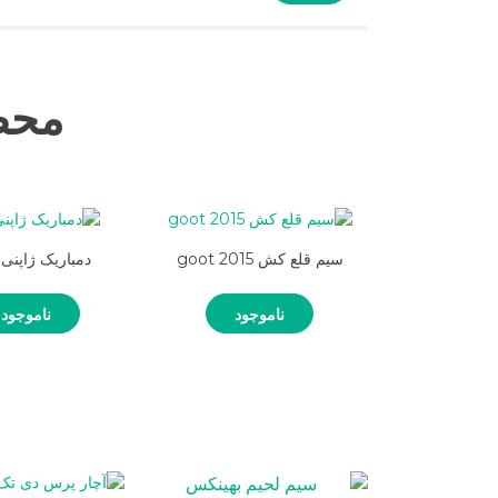
محص
سیم قلع کش goot 2015
دمباریک ژاپنی MTC
ناموجود
ناموجود