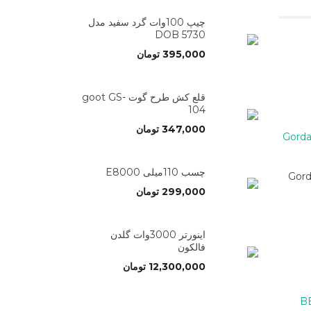
چیپ 100وات گرد سفید مدل
5730 DOB
395,000
تومان
قلع کش طرح گوت goot GS-
104
347,000
تومان
چسب 110میلی E8000
اره آنالوگ Gordak
299,000
تومان
اینورتر 3000وات گلدن
فالکون
12,300,000
تومان