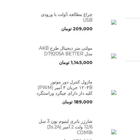
چراغ مطالعه 5ولت با ورودی
USB
209,000
تومان
مولتی متر دیجیتال طرح AKB
مدل DT9205A BETTER
1,145,000
تومان
ماژول کنترل دور موتور
۱۲۰۳B جریان ۳ آمپر (PWM)
کلید دار دارای چپگرد وراستگرد
189,000
تومان
شارژر باتری لیتیوم یون 3 سل
12/6 ولت 2 آمپر (3s 2A)
COMBi