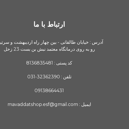
ارتباط با ما
آدرس : خیابان طالقانی - بین چهار راه اردیبهشت و سرت
رو به روی درمانگاه معتمد نبش بن بست 23 زحل
کد پستی : 8136835481
تلفن : 32362390-031
09138664431
ایمیل : mavaddatshop.esf@gmail.com