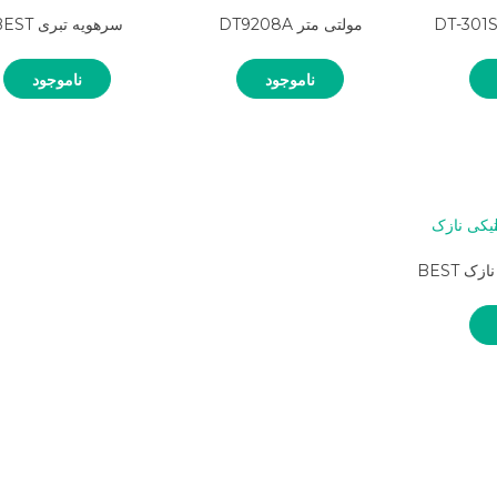
مولتی متر DT9208A
سرهویه تبری BEST
ناموجود
ناموجود
ک BEST