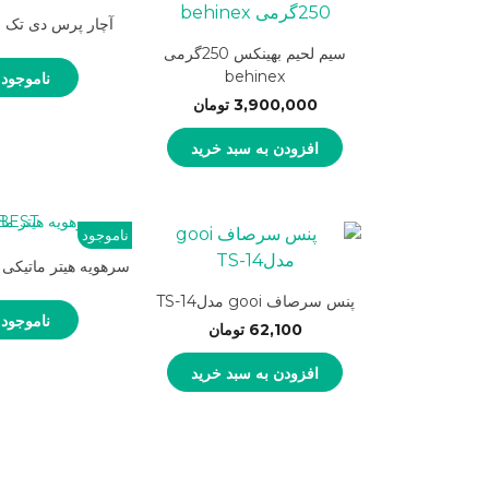
آچار پرس دی تک DT-301S
سیم لحیم بهینکس 250گرمی
behinex
ناموجود
3,900,000
تومان
افزودن به سبد خرید
ناموجود
سرهویه هیتر ماتیکی ناز
پنس سرصاف gooi مدلTS-14
ناموجود
62,100
تومان
افزودن به سبد خرید