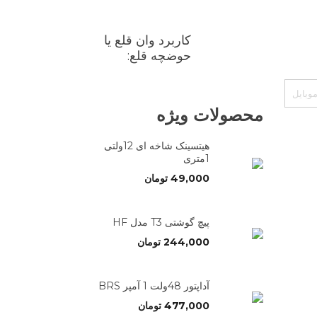
کاربرد وان قلع یا
حوضچه قلع:
محصولات ویژه
هیتسینک شاخه ای 12ولتی
1متری
49,000
تومان
پیچ گوشتی T3 مدل HF
244,000
تومان
آداپتور 48ولت 1 آمپر BRS
477,000
تومان