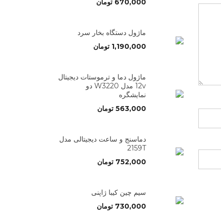
670,000
تومان
ماژول دستگاه بخار سرد
1,190,000
تومان
ماژول دما و ترموستات دیجیتال
12v مدل W3220 دو
نمایشگره
563,000
تومان
دماسنج و ساعت دیجیتالی مدل
2159T
752,000
تومان
سیم چین کیبا ژاپنی
730,000
تومان