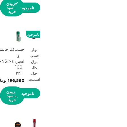
افزودن
به سبد
ناموجود
خرید
ناموجود
چسب123
نوار
و
چسب
اسپری)NSIN
برق
100
JK
ml
جک
اسمیت
196,560
توما
افزودن
ناموجود
به سبد
خرید