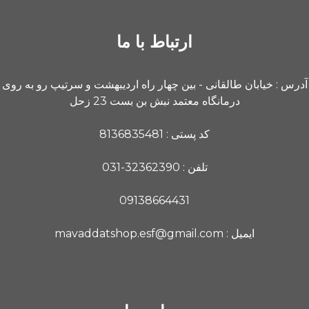
ارتباط با ما
آدرس : خیابان طالقانی - بین چهار راه اردیبهشت و سرتیپ رو به روی
درمانگاه معتمد نبش بن بست 23 زحل
کد پستی : 8136835481
تلفن : 32362390-031
09138664431
ایمیل : mavaddatshop.esf@gmail.com