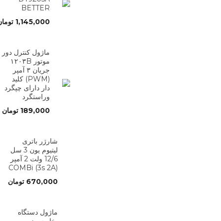
BETTER
1,145,000
تومان
ماژول کنترل دور
موتور ۱۲۰۳B
جریان ۳ آمپر
(PWM) کلید
دار دارای چپگرد
وراستگرد
189,000
تومان
شارژر باتری
لیتیوم یون 3 سل
12/6 ولت 2 آمپر
(3s 2A) COMBi
670,000
تومان
ماژول دستگاه