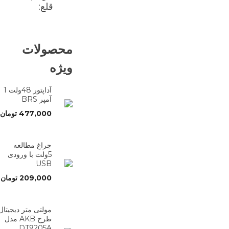
قلع:
محصولات
ویژه
آداپتور 48ولت 1
آمپر BRS
477,000
تومان
چراغ مطالعه
5ولت با ورودی
USB
209,000
تومان
مولتی متر دیجیتال
طرح AKB مدل
DT9205A