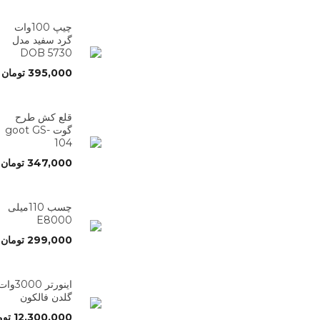
چیپ 100وات
گرد سفید مدل
5730 DOB
395,000
تومان
قلع کش طرح
گوت goot GS-
104
347,000
تومان
چسب 110میلی
E8000
299,000
تومان
اینورتر 3000وا
گلدن فالکون
12,300,000
توم