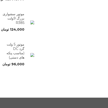
موتور سشواری
بزرگ 9ولت
R385
124,000
تومان
موتور 5 ولت
گرد DC
(مناسب پنکه
های دستی)
96,000
تومان