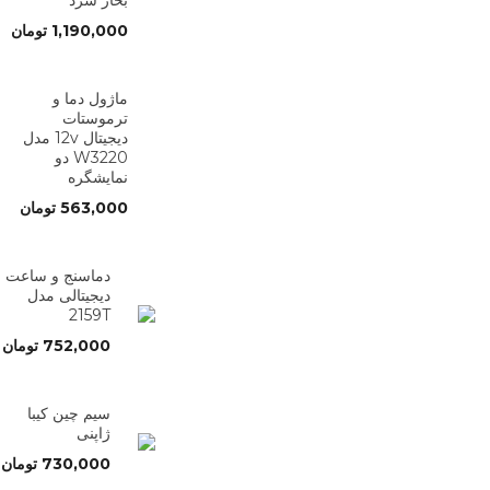
بخار سرد
1,190,000
تومان
ماژول دما و
ترموستات
دیجیتال 12v مدل
W3220 دو
نمایشگره
563,000
تومان
دماسنج و ساعت
دیجیتالی مدل
2159T
752,000
تومان
سیم چین کیبا
ژاپنی
730,000
تومان