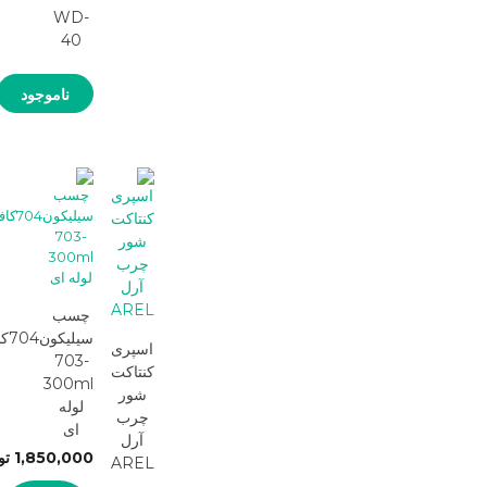
WD-
40
ناموجود
چسب
اسپری
703-
کنتاکت
300ml
شور
لوله
چرب
ای
آرل
1,850,000
تو
AREL