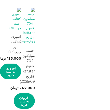
اسپری
کنتاکت
شور
چسب
چربOK
سیلیکون
135,000
توما
704
کافوتر
افزودن
kafuter
به سبد
خرید
(تاریخ
2025/09)
247,000
تومان
افزودن
به سبد
خرید