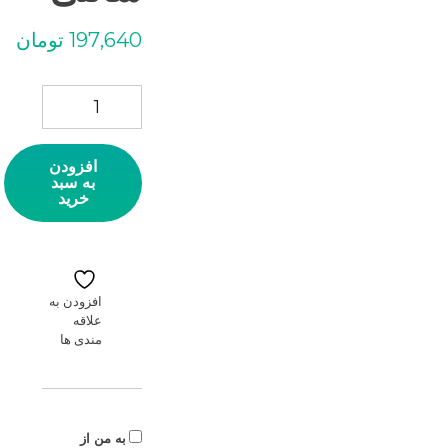
197,640
تومان
چسب نسوز 1 سانتی عدد
افزودن
به سبد
خرید
افزودن به
علاقه
مندی ها
به من از