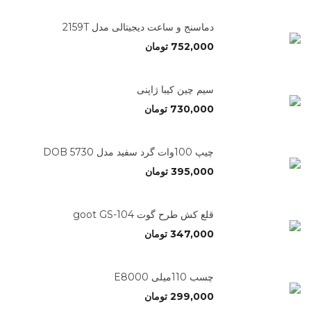
دماسنج و ساعت دیجیتالی مدل 2159T
752,000
تومان
سیم چین کیبا ژاپنی
730,000
تومان
چیپ 100وات گرد سفید مدل 5730 DOB
395,000
تومان
قلع کش طرح گوت goot GS-104
347,000
تومان
چسب 110میلی E8000
299,000
تومان