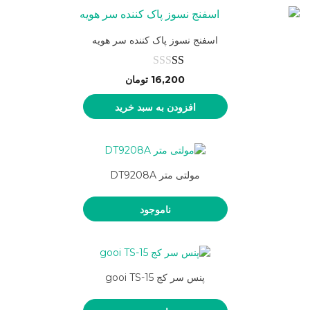
اسفنج نسوز پاک کننده سر هویه
نمره
16,200
تومان
1.00
افزودن به سبد خرید
از
5
مولتی متر DT9208A
ناموجود
پنس سر کج gooi TS-15