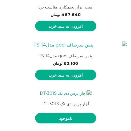
ست ابزار لحیمکاری مناسب برد
467,640
تومان
افزودن به سبد خرید
پنس سرصاف gooi مدلTS-14
62,100
تومان
افزودن به سبد خرید
آچار پرس دی تک DT-301S
ناموجود