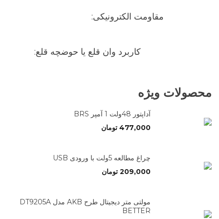
مقاومت الکترونیکی:
کاربرد وان قلع یا حوضچه قلع:
محصولات ویژه
آداپتور 48ولت 1 آمپر BRS
477,000
تومان
چراغ مطالعه 5ولت با ورودی USB
209,000
تومان
مولتی متر دیجیتال طرح AKB مدل DT9205A
BETTER