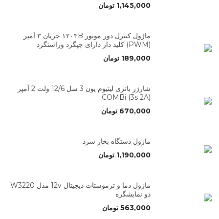
1,145,000
تومان
ماژول کنترل دور موتور ۱۲۰۳B جریان ۳ آمپر
(PWM) کلید دار دارای چپگرد وراستگرد
189,000
تومان
شارژر باتری لیتیوم یون 3 سل 12/6 ولت 2 آمپر
(3s 2A) COMBi
670,000
تومان
ماژول دستگاه بخار سرد
1,190,000
تومان
ماژول دما و ترموستات دیجیتال 12v مدل W3220
دو نمایشگره
563,000
تومان