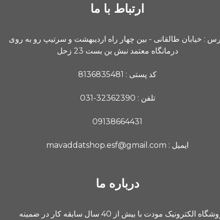
ارتباط با ما
رس : خیابان طالقانی - بین چهار راه اردیبهشت و سرتیپ رو به روی
درمانگاه معتمد نبش بن بست 23 زحل
کد پستی : 8136835481
تلفن : 32362390-031
09138664431
ایمیل : mavaddatshop.esf@gmail.com
درباره ما
فروشگاه الکترونیک مودت با بیش از 40 سال سابقه کار در ضمینه