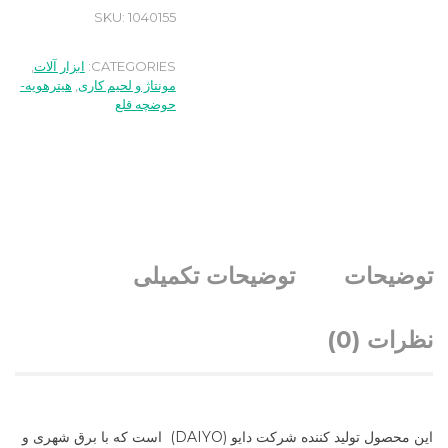
SKU:
1040155
CATEGORIES:
ابزار آلات
,
مونتاژ و لحیم کاری
,
هیترهویه-
حوضچه قلع
توضیحات
توضیحات تکمیلی
نظرات (0)
این محصول تولید کننده شرکت دایو (DAIYO) است که با برق شهری و