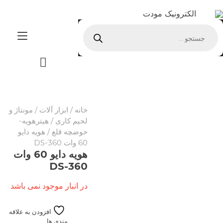
Ski
الکترونیک مودت
t
Products
conten
ggle
search
tion
خانه
/
ابزار آلات
/
مونتاژ و
لحیم کاری
/
هیترهویه-
حوضچه قلع
/ هویه دایو
60 وات DS-360
هویه دایو 60 وات
DS-360
در انبار موجود نمی باشد
افزودن به علاقه
مندی ها