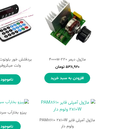
ماژول دیمر 4000w-220
ولت میکروفن 
۵۳۸,۹۲۰
تومان
افزودن به سبد خرید
ناموجود
پیزو بخارآب سرد 5mm
ماژول آمپلی فایر PAM8610 2x10W
ولوم دار
ناموجود