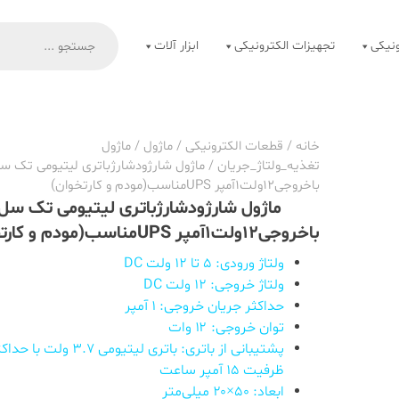
Products
search
نیکی
تجهیزات الکترونیکی
ابزار آلات
خانه
/
قطعات الکترونیکی
/
ماژول
/
ماژول
تغذیه_ولتاژ_جریان
/ ماژول شارژودشارژباتری لیتیومی تک س
باخروجی12ولت1آمپر UPSمناسب(مودم و کارتخوان)
ماژول شارژودشارژباتری لیتیومی تک سل
باخروجی12ولت1آمپر UPSمناسب(مودم و کارتخوان)
ولتاژ ورودی: 5 تا 12 ولت DC
ولتاژ خروجی: 12 ولت DC
حداکثر جریان خروجی: ۱ آمپر
توان خروجی: ۱۲ وات
پشتیبانی از باتری: باتری لیتیومی ۳.۷ ولت با 
ظرفیت ۱۵ آمپر ساعت
ابعاد: ۵۰×۲۰ میلی‌متر