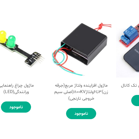
 تک کانال
ماژول افزاینده ولتاژ مربع(جرقه
ماژول چراغ راهنمایی
زن)3تا6ولتاژ800KV(اصلی سیم
ورانندگی(LED)
خروجی نارنجی)
ناموجود
ناموجود