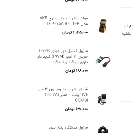
مولتی متر دیجیتال طرح AKB
مدل DT9205A BETTER
رژ و
۱,۱۴۵,۰۰۰
تومان
 تخلیه
گر
ماژول کنترل دور موتور ۱۲۰۳B
جریان ۳ آمپر (PWM) کلید دار
دارای چپگرد وراستگرد
۱۸۹,۰۰۰
تومان
شارژر باتری لیتیوم یون 3 سل
12/6 ولت 2 آمپر (3s 2A)
COMBi
۶۷۰,۰۰۰
تومان
ماژول دستگاه بخار سرد