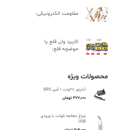
مقاومت الکترونیکی:
کاربرد وان قلع یا
حوضچه قلع:
محصولات ویژه
آداپتور 48ولت 1 آمپر BRS
۴۷۷,۰۰۰
تومان
چراغ مطالعه 5ولت با ورودی
USB
۲۰۹,۰۰۰
تومان