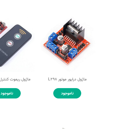
ماژول درایور موتور L298
ماژول ریموت کنترل
ناموجود
ناموجود