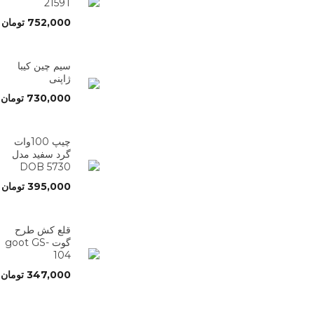
2159T
752,000
تومان
سیم چین کیبا
ژاپنی
730,000
تومان
چیپ 100وات
گرد سفید مدل
5730 DOB
395,000
تومان
قلع کش طرح
گوت goot GS-
104
347,000
تومان