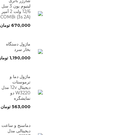
شارژر باتری
لیتیوم یون 3 سل
12/6 ولت 2 آمپر
(3s 2A) COMBi
670,000
تومان
ماژول دستگاه
بخار سرد
1,190,000
تومان
ماژول دما و
ترموستات
دیجیتال 12v مدل
W3220 دو
نمایشگره
563,000
تومان
دماسنج و ساعت
دیجیتالی مدل