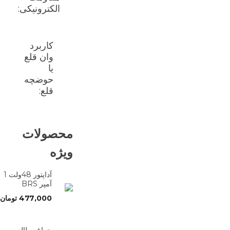
الکترونیکی:
کاربرد
وان قلع
یا
حوضچه
قلع:
محصولات
ویژه
آداپتور 48ولت 1
آمپر BRS
477,000
تومان
چراغ مطالعه