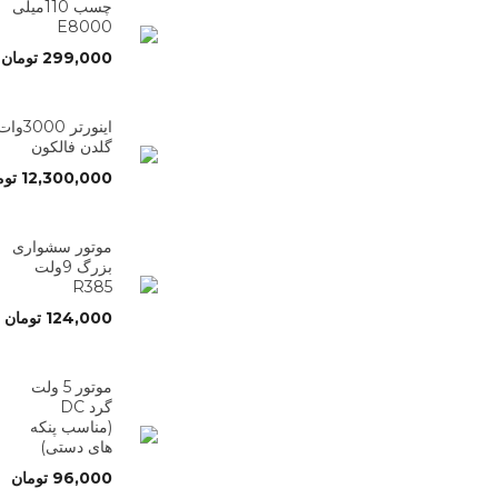
چسب 110میلی
E8000
299,000
تومان
اینورتر 3000وا
گلدن فالکون
12,300,000
توم
موتور سشواری
بزرگ 9ولت
R385
124,000
تومان
موتور 5 ولت
گرد DC
(مناسب پنکه
های دستی)
96,000
تومان