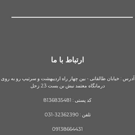
ارتباط با ما
آدرس : خیابان طالقانی - بین چهار راه اردیبهشت و سرتیپ رو به روی
درمانگاه معتمد نبش بن بست 23 زحل
کد پستی : 8136835481
تلفن : 32362390-031
09138664431