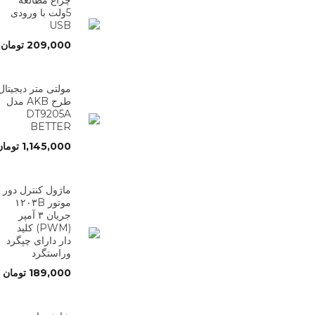
5ولت با ورودی
USB
209,000
تومان
مولتی متر دیجیتال
طرح AKB مدل
DT9205A
BETTER
1,145,000
تومان
ماژول کنترل دور
موتور ۱۲۰۳B
جریان ۳ آمپر
(PWM) کلید
دار دارای چپگرد
وراستگرد
189,000
تومان