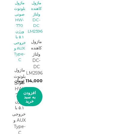
ماژول
کاهنده
ولتاژ
DC-
DC
ماژول
LM2596
بلوتوث
114,000
تومان
صوتی
HW-
افزودن
770
به سبد
خرید
ورژن
۵.۱ با
خروجی
AUX و
Type-
C