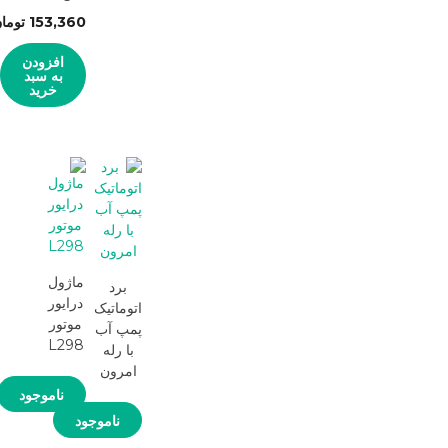
153,360
توما
افزودن
به سبد
خرید
ماژول
برد
درایور
اتوماتیک
موتور
پمپ آب
L298
با رله
امرون
ناموجود
ناموجود