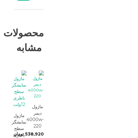
محصولات
مشابه
ماژول
دیمر
ماژول
4000w-
نمایشگر
220
سطح
538,920
تومان
باطری