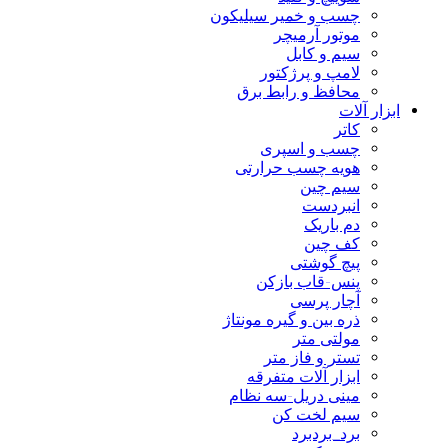
چسب و خمیر سیلیکون
موتور آرمیچر
سیم و کابل
لامپ و پرژکتور
محافظ و رابط برق
ابزار آلات
کاتر
چسب و اسپری
هویه چسب حرارتی
سیم چین
انبردست
دم باریک
کف چین
پیچ گوشتی
پنس-قاب بازکن
آچار پرسی
ذره بین و گیره مونتاژ
مولتی متر
تستر و فاز متر
ابزار آلات متفرقه
مینی دریل-سه نظام
سیم لخت کن
برد_بردبرد