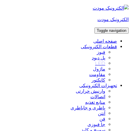
Skip
to
content
الکترونیک مودت
Toggle navigation
صفحه اصلی
قطعات الکترونیکی
فیوز
پل دیود
LED
ماژول
مقاومت
کانکتور
تجهیزات الکترونیکی
وارنیش حرارتی
اتصالات
منابع تغذیه
باطری و جاباطری
آنتن
فن
جا فیوزی
سوییچ و کلید