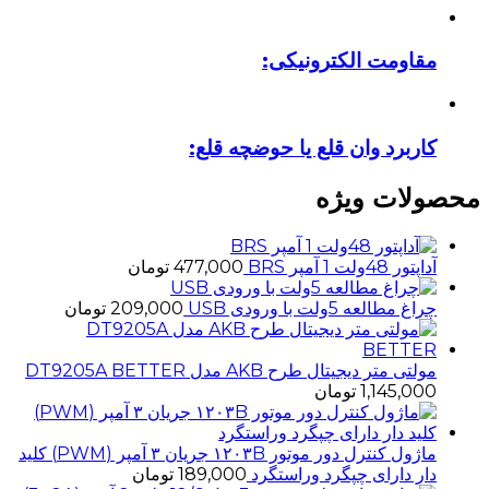
مقاومت الکترونیکی:
کاربرد وان قلع یا حوضچه قلع:
محصولات ویژه
آداپتور 48ولت 1 آمپر BRS
477,000
تومان
چراغ مطالعه 5ولت با ورودی USB
209,000
تومان
مولتی متر دیجیتال طرح AKB مدل DT9205A BETTER
1,145,000
تومان
ماژول کنترل دور موتور ۱۲۰۳B جریان ۳ آمپر (PWM) کلید
دار دارای چپگرد وراستگرد
189,000
تومان