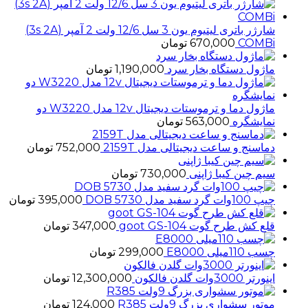
شارژر باتری لیتیوم یون 3 سل 12/6 ولت 2 آمپر (3s 2A)
COMBi
670,000
تومان
ماژول دستگاه بخار سرد
1,190,000
تومان
ماژول دما و ترموستات دیجیتال 12v مدل W3220 دو
نمایشگره
563,000
تومان
دماسنج و ساعت دیجیتالی مدل 2159T
752,000
تومان
سیم چین کیبا ژاپنی
730,000
تومان
چیپ 100وات گرد سفید مدل 5730 DOB
395,000
تومان
قلع کش طرح گوت goot GS-104
347,000
تومان
چسب 110میلی E8000
299,000
تومان
اینورتر 3000وات گلدن فالکون
12,300,000
تومان
موتور سشواری بزرگ 9ولت R385
124,000
تومان