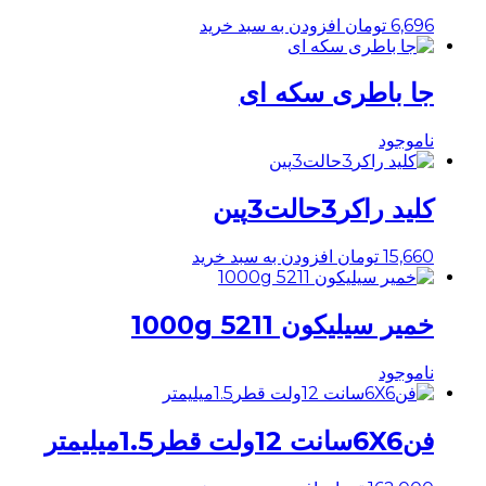
6,696
تومان
افزودن به سبد خرید
جا باطری سکه ای
ناموجود
کلید راکر3حالت3پین
15,660
تومان
افزودن به سبد خرید
خمیر سیلیکون 5211 1000g
ناموجود
فن6X6سانت 12ولت قطر1.5میلیمتر