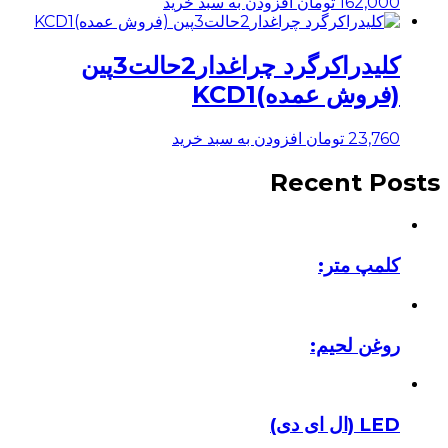
162,000
تومان
افزودن به سبد خرید
کلیدراکرگرد چراغدار2حالت3پین
(فروش عمده)KCD1
23,760
تومان
افزودن به سبد خرید
Recent Posts
کلمپ متر:
روغن لحیم:
LED (ال ای دی)