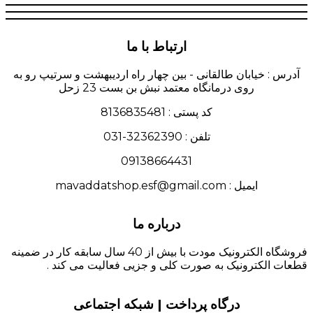
ارتباط با ما
آدرس : خیابان طالقانی - بین چهار راه اردیبهشت و سرتیپ رو به
روی درمانگاه معتمد نبش بن بست 23 زحل
کد پستی : 8136835481
تلفن : 32362390-031
09138664431
ایمیل : mavaddatshop.esf@gmail.com
درباره ما
فروشگاه الکترونیک مودت با بیش از 40 سال سابقه کار در ضمینه
قطعات الکترونیک به صورت کلی و جزیی فعالیت می کند .
درگاه پرداخت | شبکه اجتماعی