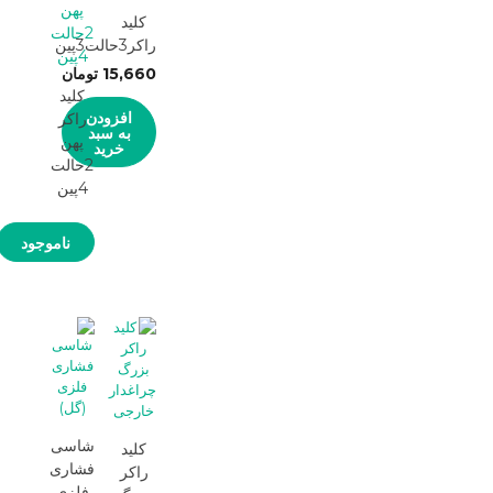
کلید
راکر3حالت3پین
15,660
تومان
کلید
افزودن
راکر
به سبد
پهن
خرید
2حالت
4پین
ناموجود
شاسی
کلید
فشاری
راکر
فلزی