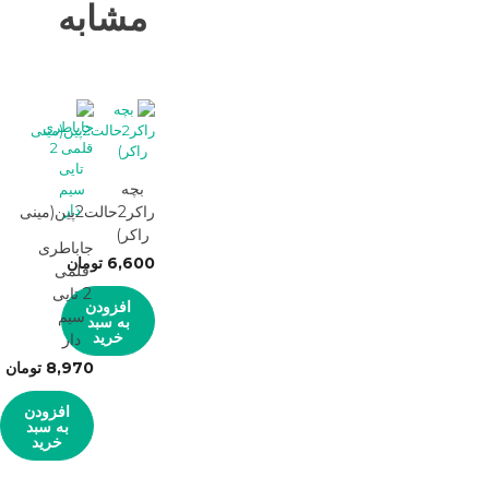
مشابه
بچه
راکر2حالت2پین(مینی
راکر)
جاباطری
6,600
تومان
قلمی
2 تایی
افزودن
سیم
به سبد
خرید
دار
8,970
تومان
افزودن
به سبد
خرید