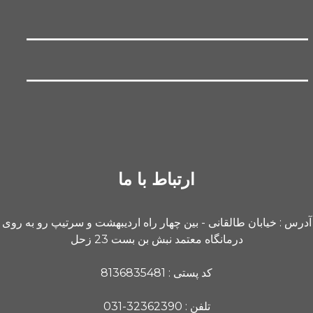
ارتباط با ما
آدرس : خیابان طالقانی - بین چهار راه اردیبهشت و سرتیپ رو به روی
درمانگاه معتمد نبش بن بست 23 زحل
کد پستی : 8136835481
تلفن : 32362390-031