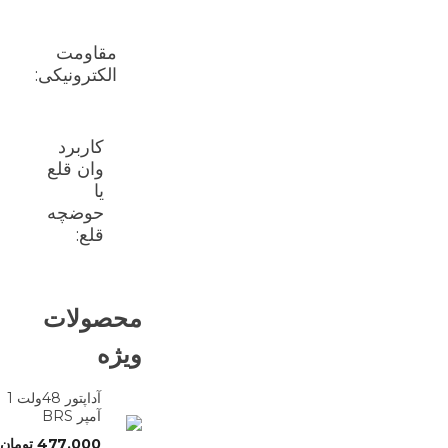
مقاومت
الکترونیکی:
کاربرد
وان قلع
یا
حوضچه
قلع:
محصولات
ویژه
آداپتور 48ولت 1
آمپر BRS
477,000
تومان