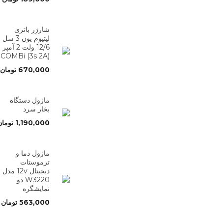
شارژر باتری
لیتیوم یون 3 سل
12/6 ولت 2 آمپر
(3s 2A) COMBi
670,000
تومان
ماژول دستگاه
بخار سرد
1,190,000
تومان
ماژول دما و
ترموستات
دیجیتال 12v مدل
W3220 دو
نمایشگره
563,000
تومان