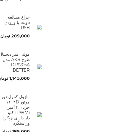
چراغ مطالعه
5ولت با ورودی
USB
209,000
تومان
مولتی متر دیجیتال
طرح AKB مدل
DT9205A
BETTER
1,145,000
تومان
ماژول کنترل دور
موتور ۱۲۰۳B
جریان ۳ آمپر
(PWM) کلید
دار دارای چپگرد
وراستگرد
189,000
تومان