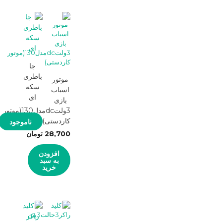
جا
باطری
موتور
سکه
اسباب
ای
بازی
3ولتdcمدل130(موتور
کاردستی)
ناموجود
28,700
تومان
افزودن
به سبد
خرید