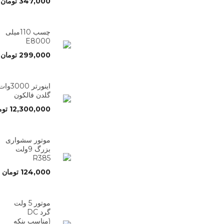
347,000
تومان
چسب 110میلی
E8000
299,000
تومان
اینورتر 3000وا
گلدن فالکون
12,300,000
توم
موتور سشواری
بزرگ 9ولت
R385
124,000
تومان
موتور 5 ولت
گرد DC
(مناسب پنکه