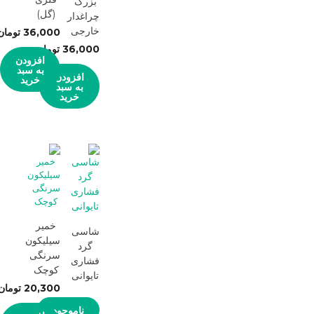
بزرگ
(گل)
چراغدار
خارجی
36,000
تومان
36,000
تومان
افزودن
به سبد
افزودن
خرید
به سبد
خرید
خمیر
شاسی
سیلیکون
گرد
سرنگی
فشاری
کوچک
تایوانی
20,300
تومان
ناموجود