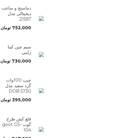
دماسنج و ساعت
دیجیتالی مدل
2159T
752,000
تومان
سیم چین کیبا
ژاپنی
730,000
تومان
چیپ 100وات
گرد سفید مدل
5730 DOB
395,000
تومان
قلع کش طرح
گوت goot GS-
104