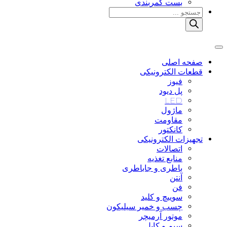
بست کمربندی
Products
search
صفحه اصلی
قطعات الکترونیکی
فیوز
پل دیود
LED
ماژول
مقاومت
کانکتور
تجهیزات الکترونیکی
اتصالات
منابع تغذیه
باطری و جاباطری
آنتن
فن
سوییچ و کلید
چسب و خمیر سیلیکون
موتور آرمیچر
سیم و کابل