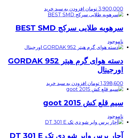
3,900,000
تومان
افزودن به سبد خرید
سرهویه طلایی سرکج BEST SMD
ناموجود
دسته هوای گرم هیتر GORDAK 952
اورجینال
1,398,600
تومان
افزودن به سبد خرید
سیم قلع کش goot 2015
ناموجود
آچار پرس وایر شو دی تک DT 301 E