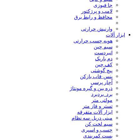
جا فیوزی
لامپ و پرژکتور
محافظ و رابط برق
وارنیش حرارتی
ابزار آلات
هویه چسب حرارتی
سیم چین
انبردست
دم باریک
کف چین
پیچ گوشتی
پنس-قاب بازکن
آچار پرسی
ذره بین و گیره مونتاژ
برد_بردبرد
مولتی متر
تستر و فاز متر
ابزار آلات متفرقه
مینی دریل-سه نظام
سیم لخت کن
چسب و اسپری
بست کمربندی