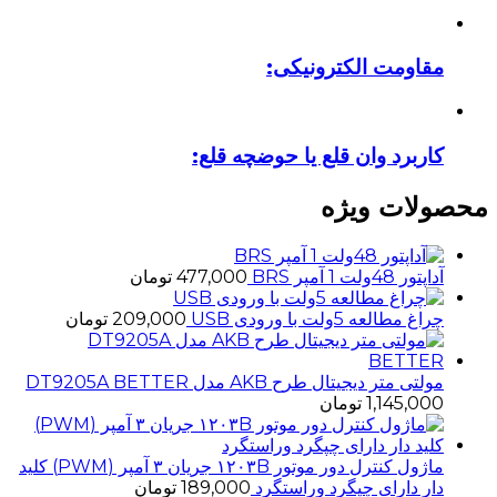
مقاومت الکترونیکی:
کاربرد وان قلع یا حوضچه قلع:
محصولات ویژه
آداپتور 48ولت 1 آمپر BRS
477,000
تومان
چراغ مطالعه 5ولت با ورودی USB
209,000
تومان
مولتی متر دیجیتال طرح AKB مدل DT9205A BETTER
1,145,000
تومان
ماژول کنترل دور موتور ۱۲۰۳B جریان ۳ آمپر (PWM) کلید
دار دارای چپگرد وراستگرد
189,000
تومان