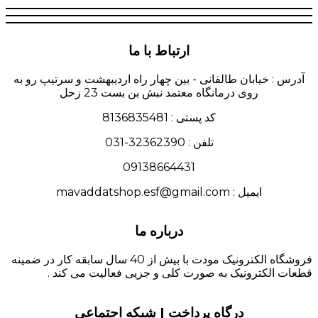
ارتباط با ما
آدرس : خیابان طالقانی - بین چهار راه اردیبهشت و سرتیپ رو به
روی درمانگاه معتمد نبش بن بست 23 زحل
کد پستی : 8136835481
تلفن : 32362390-031
09138664431
ایمیل : mavaddatshop.esf@gmail.com
درباره ما
فروشگاه الکترونیک مودت با بیش از 40 سال سابقه کار در ضمینه
قطعات الکترونیک به صورت کلی و جزیی فعالیت می کند .
درگاه پرداخت | شبکه اجتماعی