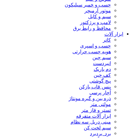
چسب و خمیر سیلیکون
موتور آرمیچر
سیم و کابل
لامپ و پرژکتور
محافظ و رابط برق
ابزار آلات
کاتر
چسب و اسپری
هویه چسب حرارتی
سیم چین
انبردست
دم باریک
کف چین
پیچ گوشتی
پنس-قاب بازکن
آچار پرسی
ذره بین و گیره مونتاژ
مولتی متر
تستر و فاز متر
ابزار آلات متفرقه
مینی دریل-سه نظام
سیم لخت کن
برد_بردبرد