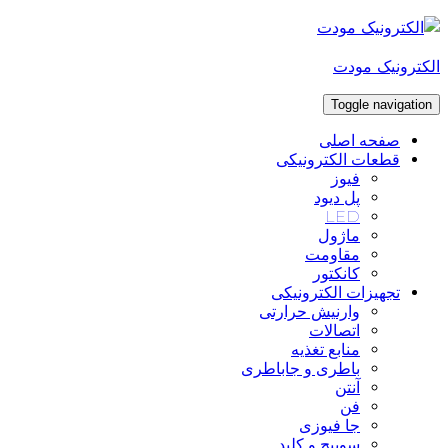
Skip
to
content
الکترونیک مودت
Toggle navigation
صفحه اصلی
قطعات الکترونیکی
فیوز
پل دیود
LED
ماژول
مقاومت
کانکتور
تجهیزات الکترونیکی
وارنیش حرارتی
اتصالات
منابع تغذیه
باطری و جاباطری
آنتن
فن
جا فیوزی
سوییچ و کلید