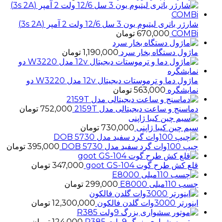
شارژر باتری لیتیوم یون 3 سل 12/6 ولت 2 آمپر (3s 2A)
COMBi
670,000
تومان
ماژول دستگاه بخار سرد
1,190,000
تومان
ماژول دما و ترموستات دیجیتال 12v مدل W3220 دو
نمایشگره
563,000
تومان
دماسنج و ساعت دیجیتالی مدل 2159T
752,000
تومان
سیم چین کیبا ژاپنی
730,000
تومان
چیپ 100وات گرد سفید مدل 5730 DOB
395,000
تومان
قلع کش طرح گوت goot GS-104
347,000
تومان
چسب 110میلی E8000
299,000
تومان
اینورتر 3000وات گلدن فالکون
12,300,000
تومان
موتور سشواری بزرگ 9ولت R385
124,000
تومان