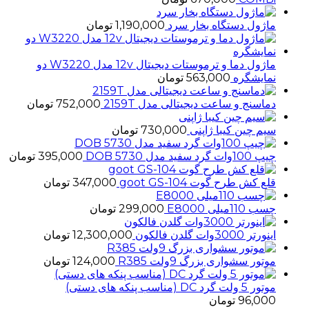
ماژول دستگاه بخار سرد
1,190,000
تومان
ماژول دما و ترموستات دیجیتال 12v مدل W3220 دو
نمایشگره
563,000
تومان
دماسنج و ساعت دیجیتالی مدل 2159T
752,000
تومان
سیم چین کیبا ژاپنی
730,000
تومان
چیپ 100وات گرد سفید مدل 5730 DOB
395,000
تومان
قلع کش طرح گوت goot GS-104
347,000
تومان
چسب 110میلی E8000
299,000
تومان
اینورتر 3000وات گلدن فالکون
12,300,000
تومان
موتور سشواری بزرگ 9ولت R385
124,000
تومان
موتور 5 ولت گرد DC (مناسب پنکه های دستی)
96,000
تومان