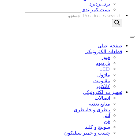
برد_بردبرد
بست کمربندی
Products search
صفحه اصلی
قطعات الکترونیکی
فیوز
پل دیود
LED
ماژول
مقاومت
کانکتور
تجهیزات الکترونیکی
اتصالات
منابع تغذیه
باطری و جاباطری
آنتن
فن
سوییچ و کلید
چسب و خمیر سیلیکون