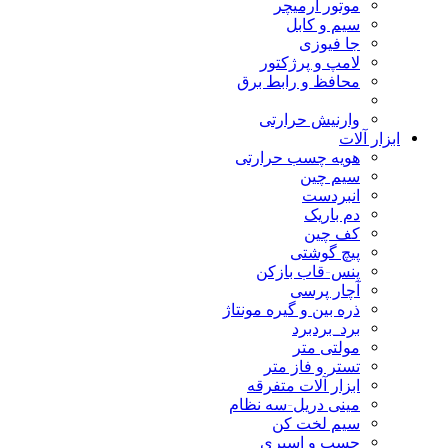
موتور آرمیچر
سیم و کابل
جا فیوزی
لامپ و پرژکتور
محافظ و رابط برق
وارنیش حرارتی
ابزار آلات
هویه چسب حرارتی
سیم چین
انبردست
دم باریک
کف چین
پیچ گوشتی
پنس-قاب بازکن
آچار پرسی
ذره بین و گیره مونتاژ
برد_بردبرد
مولتی متر
تستر و فاز متر
ابزار آلات متفرقه
مینی دریل-سه نظام
سیم لخت کن
چسب و اسپری