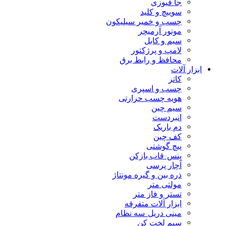
جا فیوزی
سوییچ و کلید
چسب و خمیر سیلیکون
موتور آرمیچر
سیم و کابل
لامپ و پرژکتور
محافظ و رابط برق
ابزار آلات
کاتر
چسب و اسپری
هویه چسب حرارتی
سیم چین
انبردست
دم باریک
کف چین
پیچ گوشتی
پنس-قاب بازکن
آچار پرسی
ذره بین و گیره مونتاژ
مولتی متر
تستر و فاز متر
ابزار آلات متفرقه
مینی دریل-سه نظام
سیم لخت کن