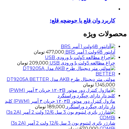
کاربرد وان قلع یا حوضچه قلع:
محصولات ویژه
آداپتور 48ولت 1 آمپر BRS
477,000
تومان
چراغ مطالعه 5ولت با ورودی USB
209,000
تومان
مولتی متر دیجیتال طرح AKB مدل DT9205A BETTER
1,145,000
تومان
ماژول کنترل دور موتور ۱۲۰۳B جریان ۳ آمپر (PWM) کلید
دار دارای چپگرد وراستگرد
189,000
تومان
شارژر باتری لیتیوم یون 3 سل 12/6 ولت 2 آمپر (3s 2A)
COMBi
670,000
تومان