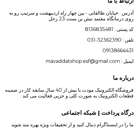
ارتباط با ما
آدرس : خیابان طالقانی - بین چهار راه اردیبهشت و سرتیپ رو به
روی درمانگاه معتمد نبش بن بست 23 زحل
کد پستی : 8136835481
تلفن : 32362390-031
09138664431
ایمیل : mavaddatshop.esf@gmail.com
درباره ما
فروشگاه الکترونیک مودت با بیش از 40 سال سابقه کار در ضمینه
قطعات الکترونیک به صورت کلی و جزیی فعالیت می کند .
درگاه پرداخت | شبکه اجتماعی
ما را در اینستاگرام دنبال کنید و از تخفیفات ویژه بهره مند شوید