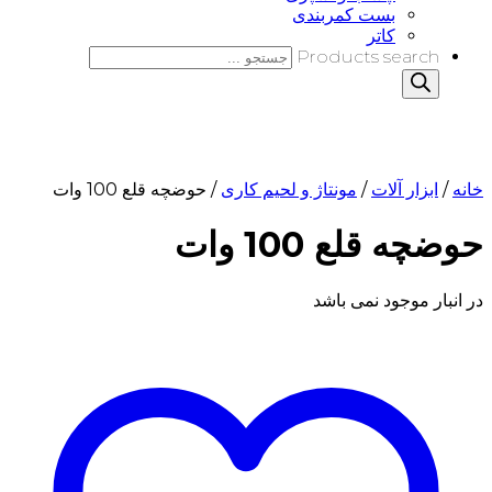
بست کمربندی
کاتر
Products search
خانه
/
ابزار آلات
/
مونتاژ و لحیم کاری
/ حوضچه قلع 100 وات
حوضچه قلع 100 وات
در انبار موجود نمی باشد