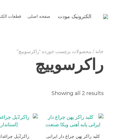
Ski
t
الکترونیک مودت
صفحه اصلی
قطعات الکت
conten
خانه
/ محصولات برچسب خورده “راکرسوییچ”
راکرسوییچ
Sorted
Showing all 2 results
by
latest
کلید راکر پهن چراغ دار ایرانی
راکر2پل چراغد