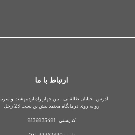
ارتباط با ما
آدرس : خیابان طالقانی - بین چهار راه اردیبهشت و سرت
رو به روی درمانگاه معتمد نبش بن بست 23 زحل
کد پستی : 8136835481
تلفن : 32362390-031